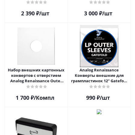
D1C2611
2 390
₽
/шт
3 000
₽
/шт
Набор внешних картонных
Analog Renaissance
конвертов с отверстием
Конверты внешние для
Analog Renaissance Оuter
грампластинок 12" Gatefold
Carton Jacket, 10шт, AR-
(25 шт)
62010
1 700
₽
/Компл
990
₽
/шт