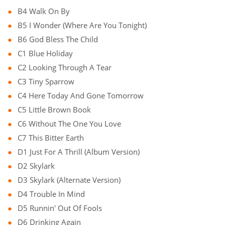
B4 Walk On By
B5 I Wonder (Where Are You Tonight)
B6 God Bless The Child
C1 Blue Holiday
C2 Looking Through A Tear
C3 Tiny Sparrow
C4 Here Today And Gone Tomorrow
C5 Little Brown Book
C6 Without The One You Love
C7 This Bitter Earth
D1 Just For A Thrill (Album Version)
D2 Skylark
D3 Skylark (Alternate Version)
D4 Trouble In Mind
D5 Runnin' Out Of Fools
D6 Drinking Again