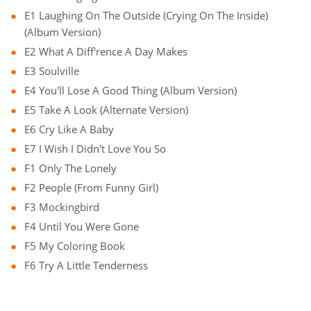
E1 Laughing On The Outside (Crying On The Inside)
(Album Version)
E2 What A Diff'rence A Day Makes
E3 Soulville
E4 You'll Lose A Good Thing (Album Version)
E5 Take A Look (Alternate Version)
E6 Cry Like A Baby
E7 I Wish I Didn't Love You So
F1 Only The Lonely
F2 People (From Funny Girl)
F3 Mockingbird
F4 Until You Were Gone
F5 My Coloring Book
F6 Try A Little Tenderness