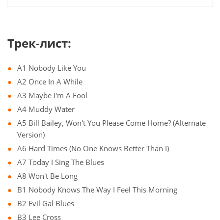
Трек-лист:
A1 Nobody Like You
A2 Once In A While
A3 Maybe I'm A Fool
A4 Muddy Water
A5 Bill Bailey, Won't You Please Come Home? (Alternate
Version)
A6 Hard Times (No One Knows Better Than I)
A7 Today I Sing The Blues
A8 Won't Be Long
B1 Nobody Knows The Way I Feel This Morning
B2 Evil Gal Blues
B3 Lee Cross