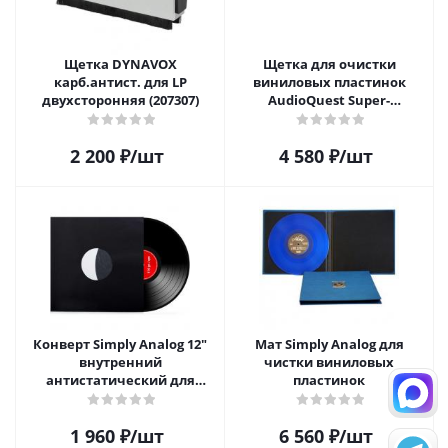
Щетка DYNAVOX
Щетка для очистки
карб.антист. для LP
виниловых пластинок
двухсторонняя (207307)
AudioQuest Super-
Conductive Anti-Static
Record Brush
2 200
₽
/шт
4 580
₽
/шт
Конверт Simply Analog 12"
Мат Simply Analog для
внутренний
чистки виниловых
антистатический для
пластинок
пластинок (25 шт)
1 960
₽
/шт
6 560
₽
/шт