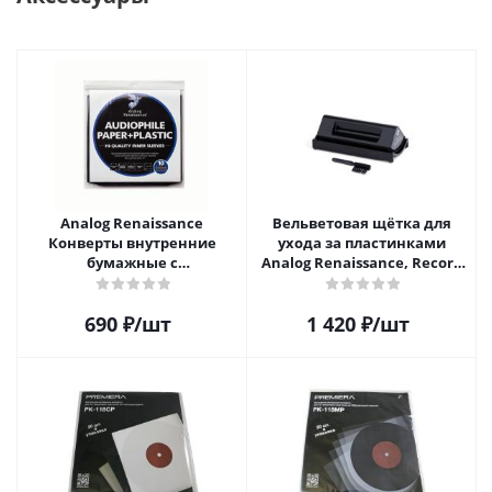
Analog Renaissance
Вельветовая щётка для
Конверты внутренние
ухода за пластинками
бумажные с
Analog Renaissance, Record
антистатическим пакетом
Velvet Brush, AR-7151, Black
для грампластинок 12"
690
₽
/шт
1 420
₽
/шт
Audiophile Paper+Plastic (10
шт)