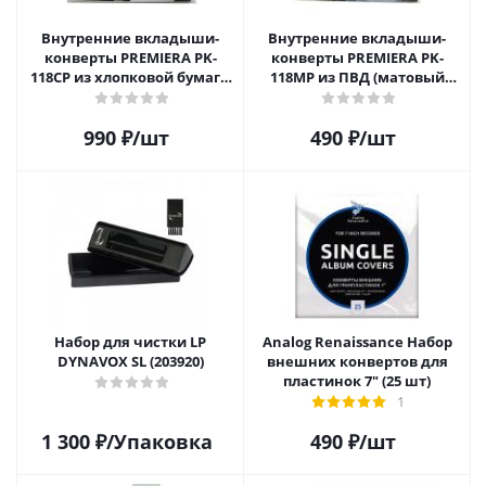
Внутренние вкладыши-
Внутренние вкладыши-
конверты PREMIERA PK-
конверты PREMIERA PK-
118CP из хлопковой бумаги
118MP из ПВД (матовый
для 12" виниловых
пластик) для 12" виниловых
пластинок 20 шт.
пластинок 20 шт.
990
₽
/шт
490
₽
/шт
Набор для чистки LP
Analog Renaissance Набор
DYNAVOX SL (203920)
внешних конвертов для
пластинок 7" (25 шт)
1
1 300
₽
/Упаковка
490
₽
/шт