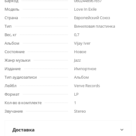
Баркод
0602448967657
Модель
Love In Exile
Страна
Европейский Союз
Тип
Виниловая пластинка
Вес, кг
0,7
Альбом
Vijay Iver
Состояние
Новое
Жанр музыки
Jazz
Издание
Импортное
Тип аудиозаписи
Альбом
Лейбл
Verve Records
Формат
LP
Кол-во в комплекте
1
Звучание
Stereo
Доставка