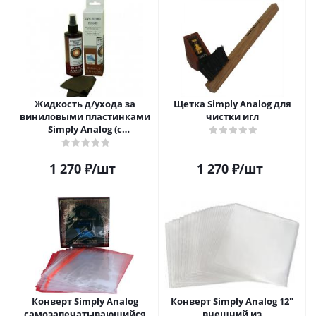
Жидкость д/ухода за
Щетка Simply Analog для
виниловыми пластинками
чистки игл
Simply Analog (с
распылителем, 200 мл) и
салфетка
1 270
₽
/шт
1 270
₽
/шт
Конверт Simply Analog
Конверт Simply Analog 12"
самозапечатывающийся
внешний из