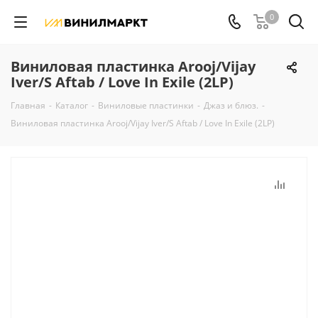
0
Виниловая пластинка Arooj/Vijay
Iver/S Aftab / Love In Exile (2LP)
Главная
-
Каталог
-
Виниловые пластинки
-
Джаз и блюз.
-
Виниловая пластинка Arooj/Vijay Iver/S Aftab / Love In Exile (2LP)