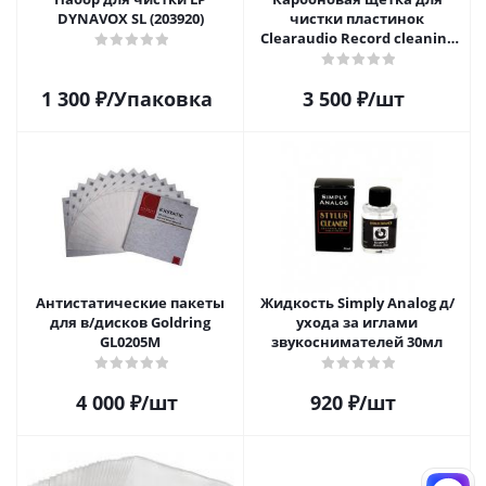
DYNAVOX SL (203920)
чистки пластинок
Clearaudio Record cleaning
brush
1 300
₽
/Упаковка
3 500
₽
/шт
Антистатические пакеты
Жидкость Simply Analog д/
для в/дисков Goldring
ухода за иглами
GL0205M
звукоснимателей 30мл
4 000
₽
/шт
920
₽
/шт