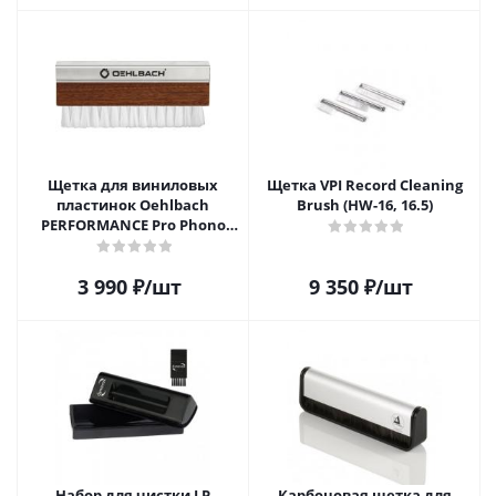
Щетка для виниловых
Щетка VPI Record Cleaning
пластинок Oehlbach
Brush (HW-16, 16.5)
PERFORMANCE Pro Phono
Brush, Record Brush,
D1C2614
3 990
₽
/шт
9 350
₽
/шт
Набор для чистки LP
Карбоновая щетка для