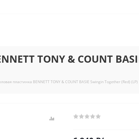
NNETT TONY & COUNT BASIE
ловая пластинка BENNETT TONY & COUNT BASIE Swingin Together (Red) (LP)