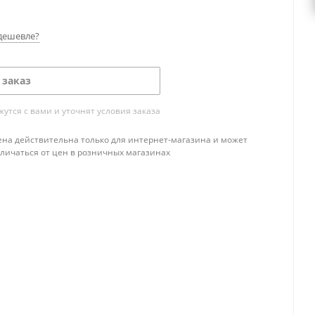
дешевле?
 заказ
тся с вами и уточнят условия заказа
ена действительна только для интернет-магазина и может
тличаться от цен в розничных магазинах