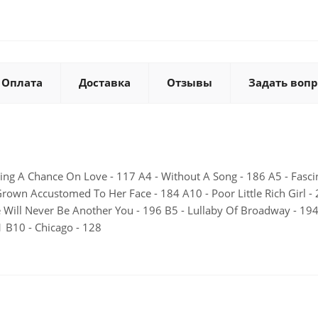
Оплата
Доставка
Отзывы
Задать вопр
aking A Chance On Love - 117 A4 - Without A Song - 186 A5 - Fascina
e Grown Accustomed To Her Face - 184 A10 - Poor Little Rich Girl 
ere Will Never Be Another You - 196 B5 - Lullaby Of Broadway - 194
 B10 - Chicago - 128