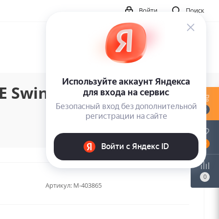
Войти
Поиск
 Swingin Together
0
0
0
Артикул:
M-403865