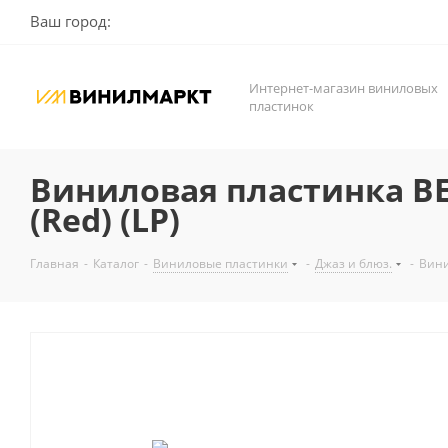
Ваш город:
Интернет-магазин виниловых
пластинок
Виниловая пластинка BE
(Red) (LP)
Главная
-
Каталог
-
Виниловые пластинки
-
Джаз и блюз.
-
Вини