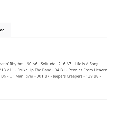
ос
tin’ Rhythm - 90 A6 - Solitude - 216 A7 - Life Is A Song -
- 213 A11 - Strike Up The Band - 94 B1 - Pennies From Heaven
 B6 - Ol’ Man River - 301 B7 - Jeepers Creepers - 129 B8 -