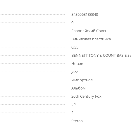
8436563183348
0
Европейский Союз
Виниловая пластинка
0,35
BENNETT TONY & COUNT BASIE Swin
Новое
Jazz
Импортное
Альбом
20th Century Fox
LP
2
Stereo