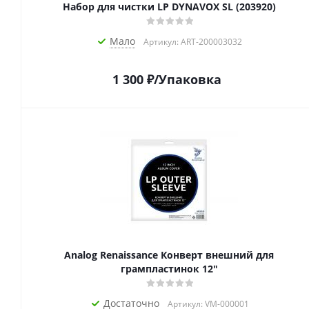
Набор для чистки LP DYNAVOX SL (203920)
Мало
Артикул: ART-200003032
1 300
₽
/Упаковка
Analog Renaissance Конверт внешний для
грампластинок 12"
Достаточно
Артикул: VM-000001