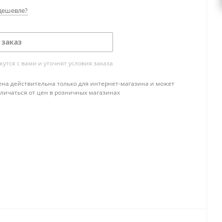
дешевле?
 заказ
тся с вами и уточнят условия заказа
ена действительна только для интернет-магазина и может
тличаться от цен в розничных магазинах