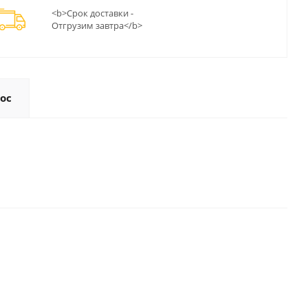
<b>Срок доставки -
Отгрузим завтра</b>
ос