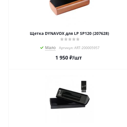
Щетка DYNAVOX для LP SP120 (207628)
Мало
Артикул: ART-200005957
1 950
₽
/шт