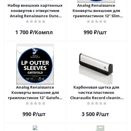
Набор внешних картонных
Analog Renaissance
конвертов с отверстием
Конверты внешние для
Analog Renaissance Оuter
грампластинок 12" Slim
Carton Jacket, 10шт, AR-
Carton (25 шт)
62010
1 700
₽
/Компл
990
₽
/шт
Analog Renaissance
Карбоновая щетка для
Конверты внешние для
чистки пластинок
грампластинок 12" Gatefold
Clearaudio Record cleaning
(25 шт)
brush
990
₽
/шт
3 500
₽
/шт