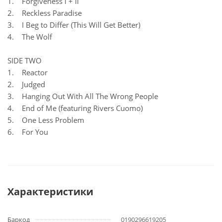
1. Forgiveness I + II
2. Reckless Paradise
3. I Beg to Differ (This Will Get Better)
4. The Wolf
SIDE TWO
1. Reactor
2. Judged
3. Hanging Out With All The Wrong People
4. End of Me (featuring Rivers Cuomo)
5. One Less Problem
6. For You
Характеристики
Баркод
0190296619205