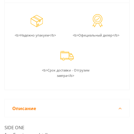
<b>Надежно упакуем</b>
<b>Официальный дилер</b>
<b>Срок доставки - Отгрузим
завтра</b>
Описание
SIDE ONE