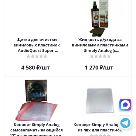
Щетка для очистки
Жидкость д/ухода за
виниловых пластинок
виниловыми пластинками
AudioQuest Super-
Simply Analog (с
Conductive Anti-Static
распылителем, 200 мл) и
Record Brush
салфетка
4 580
₽
/шт
1 270
₽
/шт
Конверт Simply Analog
Конверт Simply Analog 10"
самозапечатывающийся
из пвх для пластинок
12" из полипропилена для