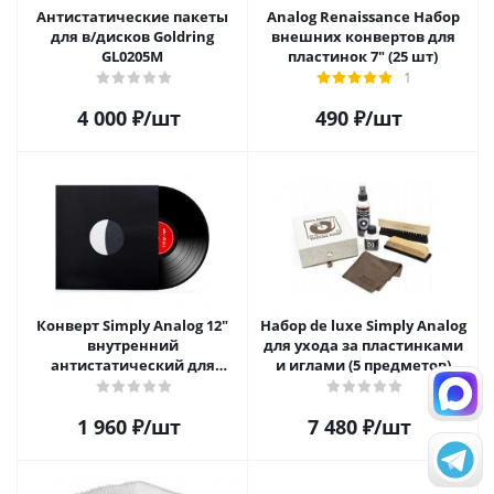
Антистатические пакеты
Analog Renaissance Набор
для в/дисков Goldring
внешних конвертов для
GL0205M
пластинок 7" (25 шт)
1
4 000
₽
/шт
490
₽
/шт
Конверт Simply Analog 12"
Набор de luxe Simply Analog
внутренний
для ухода за пластинками
антистатический для
и иглами (5 предметов)
пластинок (25 шт)
1 960
₽
/шт
7 480
₽
/шт