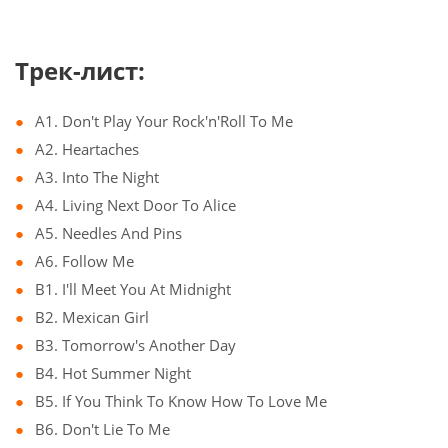
Трек-лист:
A1. Don't Play Your Rock'n'Roll To Me
A2. Heartaches
A3. Into The Night
A4. Living Next Door To Alice
A5. Needles And Pins
A6. Follow Me
B1. I'll Meet You At Midnight
B2. Mexican Girl
B3. Tomorrow's Another Day
B4. Hot Summer Night
B5. If You Think To Know How To Love Me
B6. Don't Lie To Me