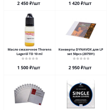
2 450
₽
/шт
1 420
₽
/шт
Масло смазочное Thorens
Конверты DYNAVOX для LP
Lageröl TD 10 ml
set 50pcs (207591)
1 500
₽
/шт
2 950
₽
/шт