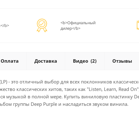
<b>Официальный
</b>
дилер</b>
Оплата
Доставка
Видео
(2)
Отзывы
n (LP) - это отличный выбор для всех поклонников классиче
тво классических хитов, таких как "Listen, Learn, Read On",
я музыкой в полной мере. Купить виниловую пластинку Deep P
бом группы Deep Purple и насладиться звуком винила.