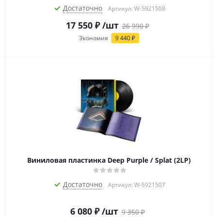
Достаточно
Артикул: W-5921508
17 550
₽
/шт
26 990
₽
Экономия
9 440
₽
Виниловая пластинка Deep Purple / Splat (2LP)
Достаточно
Артикул: W-5921507
6 080
₽
/шт
9 350
₽