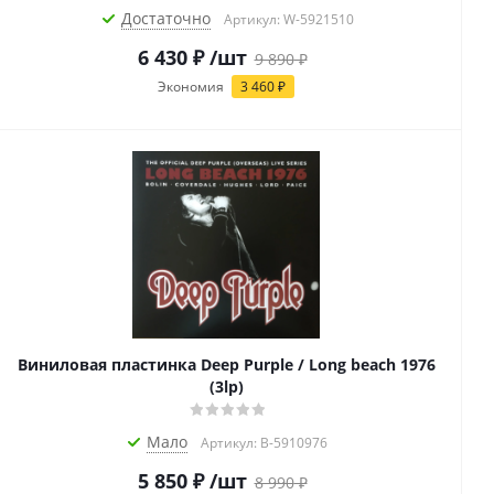
Достаточно
Артикул: W-5921510
6 430
₽
/шт
9 890
₽
Экономия
3 460
₽
Виниловая пластинка Deep Purple / Long beach 1976
(3lp)
Мало
Артикул: B-5910976
5 850
₽
/шт
8 990
₽