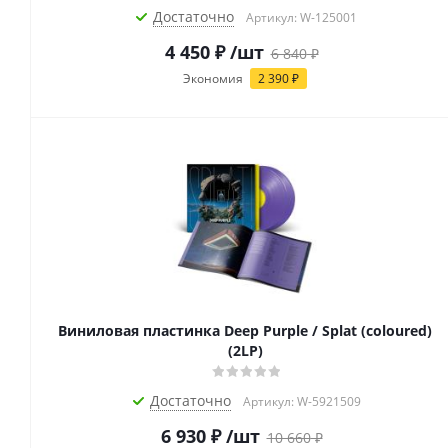
Достаточно
Артикул: W-125001
4 450
₽
/шт
6 840
₽
Экономия
2 390
₽
Виниловая пластинка Deep Purple / Splat (coloured)
(2LP)
Достаточно
Артикул: W-5921509
6 930
₽
/шт
10 660
₽