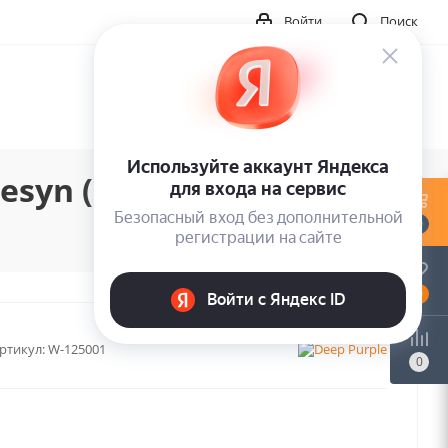
Войти
Поиск
esyn (LP)
0
0
ртикул:
W-125001
0