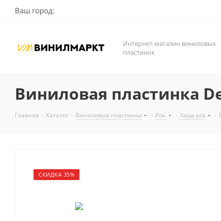
Ваш город:
Интернет-магазин виниловых
пластинок
Виниловая пластинка Deep
Главная
-
Каталог
-
Виниловые пластинки
-
Рок.
-
Хард-рок
-
СКИДКА 35%