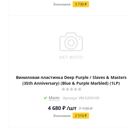
Экономия
3 730
₽
Виниловая пластинка Deep Purple / Slaves & Masters
(35th Anniversary) (Blue & Purple Marbled) (1LP)
Мало
Артикул: VM-6204169
4 680
₽
/шт
7 190
₽
Экономия
2 510
₽