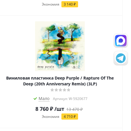
Экономия
3 140
₽
Виниловая пластинка Deep Purple / Rapture Of The
Deep (20th Anniversary Remix) (3LP)
Мало
Артикул: W-5920677
8 760
₽
/шт
13 470
₽
Экономия
4 710
₽