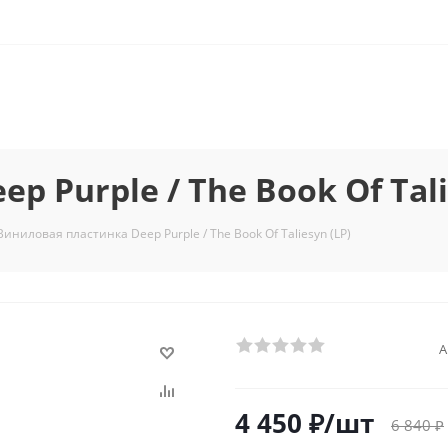
 Purple / The Book Of Tali
Виниловая пластинка Deep Purple / The Book Of Taliesyn (LP)
А
4 450
₽
/шт
6 840
₽