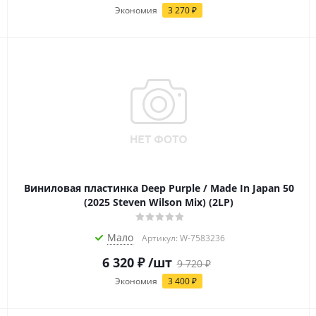
Экономия
3 270
₽
Виниловая пластинка Deep Purple / Made In Japan 50
(2025 Steven Wilson Mix) (2LP)
Мало
Артикул: W-7583236
6 320
₽
/шт
9 720
₽
Экономия
3 400
₽