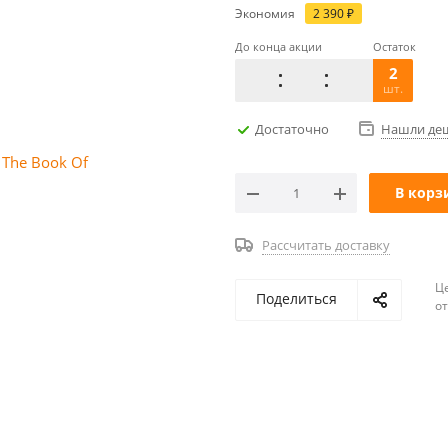
Экономия
2 390
₽
До конца акции
Остаток
2
шт.
Достаточно
Нашли де
В корз
Рассчитать доставку
Ц
Поделиться
о