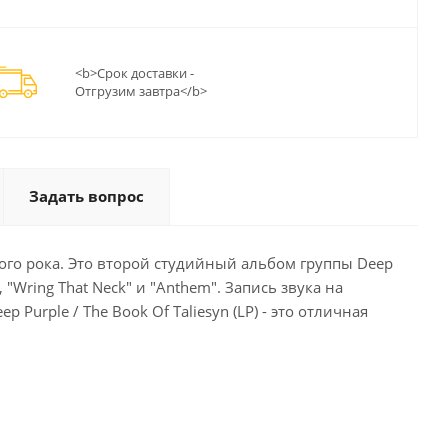
<b>Срок доставки -
Отгрузим завтра</b>
Задать вопрос
ского рока. Это второй студийный альбом группы Deep
 "Wring That Neck" и "Anthem". Запись звука на
urple / The Book Of Taliesyn (LP) - это отличная