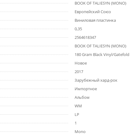
BOOK OF TALIESYN (MONO)
Европейский Союз
Виниловая пластинка
0,35
2564618347
BOOK OF TALIESYN (MONO)
180 Gram Black Vinyl/Gatefold
Новое
2017
Зарубежный хард-рок
Импортное
Альбом
WM
LP
1
Mono