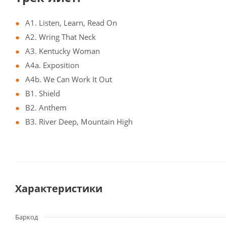
A1. Listen, Learn, Read On
A2. Wring That Neck
A3. Kentucky Woman
A4a. Exposition
A4b. We Can Work It Out
B1. Shield
B2. Anthem
B3. River Deep, Mountain High
Характеристики
Баркод