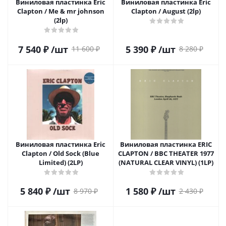
Виниловая пластинка Eric
Виниловая пластинка Eric
Clapton / Me & mr johnson
Clapton / August (2lp)
(2lp)
7 540
₽
/шт
5 390
₽
/шт
11 600
₽
8 280
₽
Виниловая пластинка Eric
Виниловая пластинка ERIC
Clapton / Old Sock (Blue
CLAPTON / BBC THEATER 1977
Limited) (2LP)
(NATURAL CLEAR VINYL) (1LP)
5 840
₽
/шт
1 580
₽
/шт
8 970
₽
2 430
₽