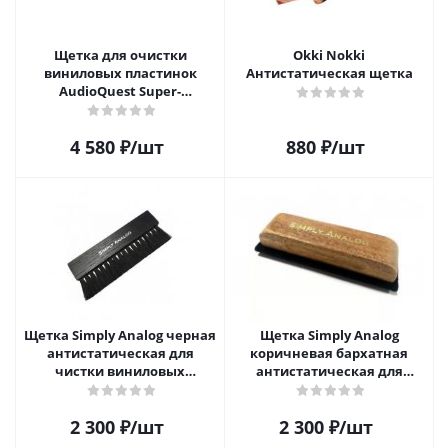
Щетка для очистки
Okki Nokki
виниловых пластинок
Антистатическая щетка
AudioQuest Super-
Conductive Anti-Static
Record Brush
4 580
₽
/шт
880
₽
/шт
Щетка Simply Analog черная
Щетка Simply Analog
антистатическая для
коричневая бархатная
чистки виниловых
антистатическая для
пластинок
чистки виниловых
пластинок
2 300
₽
/шт
2 300
₽
/шт