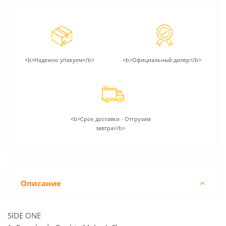
<b>Надежно упакуем</b>
<b>Официальный дилер</b>
<b>Срок доставки - Отгрузим
завтра</b>
Описание
SIDE ONE