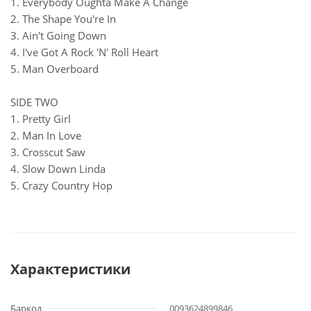
1. Everybody Oughta Make A Change
2. The Shape You're In
3. Ain't Going Down
4. I've Got A Rock 'N' Roll Heart
5. Man Overboard
SIDE TWO
1. Pretty Girl
2. Man In Love
3. Crosscut Saw
4. Slow Down Linda
5. Crazy Country Hop
Характеристики
Баркод
0093624899846