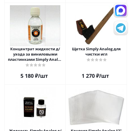
Концентрат жидкости д/
Щетка Simply Analog для
ухода за виниловыми
чистки игл
пластинками Simply Analog
200мл
5 180
₽
/шт
1 270
₽
/шт
Жидкость Simply Analog д/
Конверт Simply Analog 12"