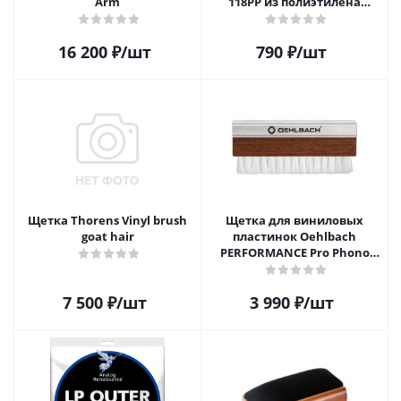
Arm
118PP из полиэтилена
высокой плотности для 12"
виниловых пластинок 20
16 200
₽
/шт
790
₽
/шт
шт.
Щетка Thorens Vinyl brush
Щетка для виниловых
goat hair
пластинок Oehlbach
PERFORMANCE Pro Phono
Brush, Record Brush,
D1C2614
7 500
₽
/шт
3 990
₽
/шт