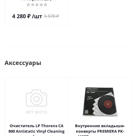
4 280
₽
/шт
6 570
₽
Аксессуары
Очиститель LP Thorens CA
Внутренние вкладыши-
800 Antistatic Vinyl Cleaning
конверты PREMIERA PK-