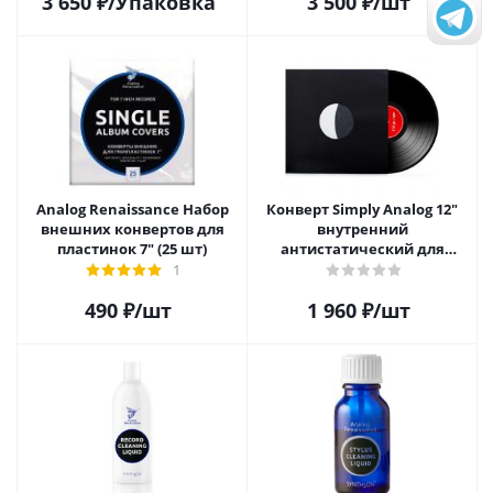
3 650
₽
/Упаковка
3 500
₽
/шт
Analog Renaissance Набор
Конверт Simply Analog 12"
внешних конвертов для
внутренний
пластинок 7" (25 шт)
антистатический для
пластинок (25 шт)
1
490
₽
/шт
1 960
₽
/шт