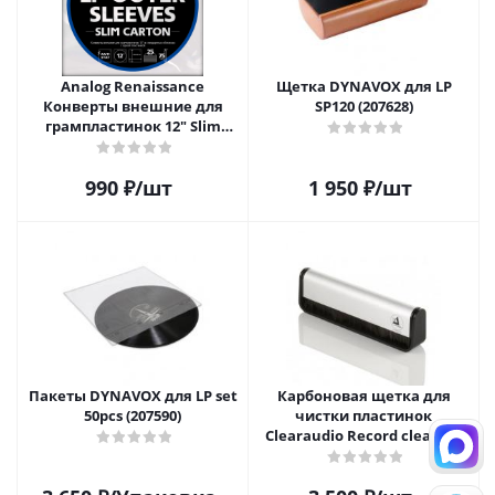
Analog Renaissance
Щетка DYNAVOX для LP
Конверты внешние для
SP120 (207628)
грампластинок 12" Slim
Carton (25 шт)
990
₽
/шт
1 950
₽
/шт
Пакеты DYNAVOX для LP set
Карбоновая щетка для
50pcs (207590)
чистки пластинок
Clearaudio Record cleaning
brush