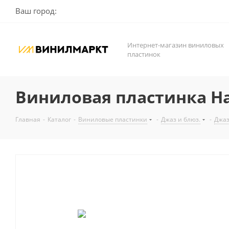
Ваш город:
Интернет-магазин виниловых
пластинок
Виниловая пластинка Hank
Главная
-
Каталог
-
Виниловые пластинки
-
Джаз и блюз.
-
Джа