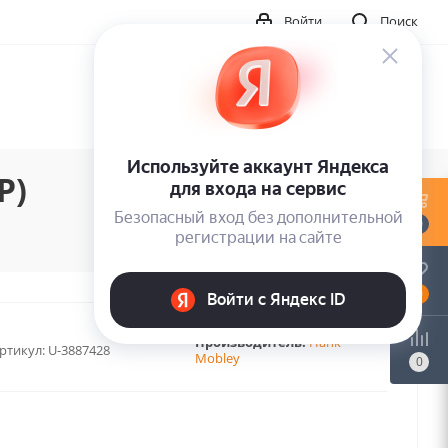
Войти
Поиск
P)
0
0
Производитель:
Hank
ртикул:
U-3887428
Mobley
0