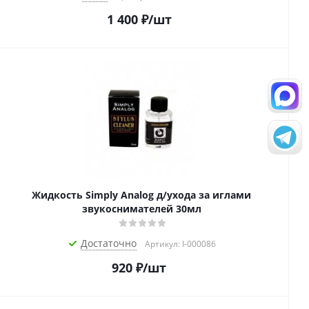
1 400
₽
/шт
Жидкость Simply Analog д/ухода за иглами
звукоснимателей 30мл
Достаточно
Артикул: I-000086
920
₽
/шт