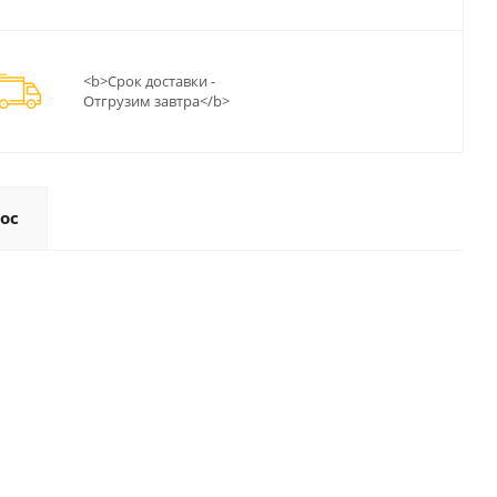
<b>Срок доставки -
Отгрузим завтра</b>
ос