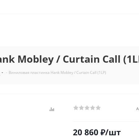
 Mobley / Curtain Call (1L
з
-
Виниловая пластинка Hank Mobley / Curtain Call (1LP)
А
20 860
₽
/шт