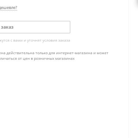
дешевле?
 заказ
тся с вами и уточнят условия заказа
ена действительна только для интернет-магазина и может
тличаться от цен в розничных магазинах