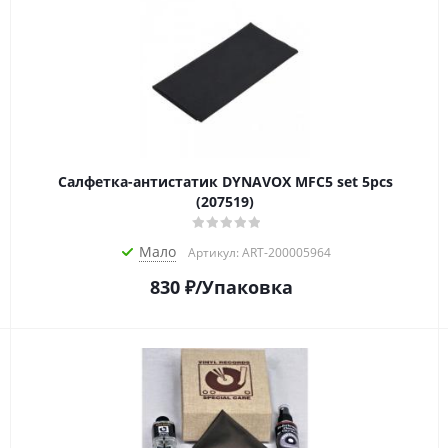
Салфетка-aнтистатик DYNAVOX MFC5 set 5pcs
(207519)
Мало
Артикул: ART-200005964
830
₽
/Упаковка