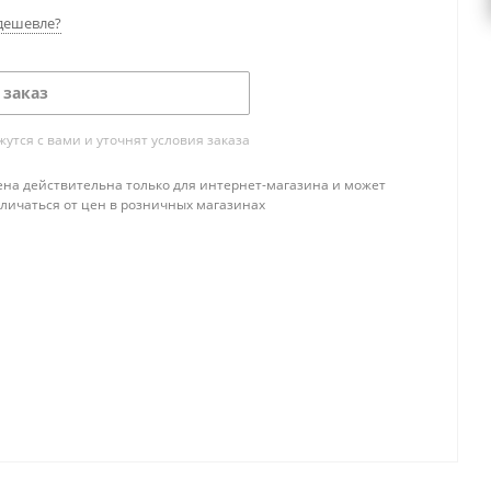
дешевле?
 заказ
тся с вами и уточнят условия заказа
ена действительна только для интернет-магазина и может
тличаться от цен в розничных магазинах