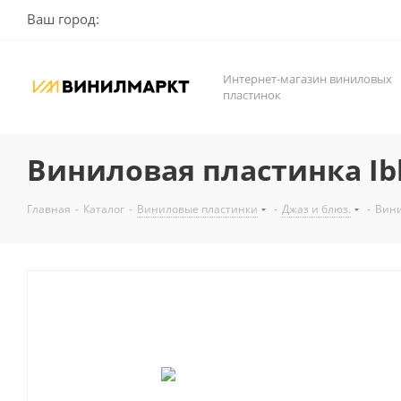
Ваш город:
Интернет-магазин виниловых
пластинок
Виниловая пластинка Ibli
Главная
-
Каталог
-
Виниловые пластинки
-
Джаз и блюз.
-
Вини