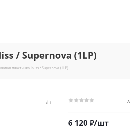
ss / Supernova (1LP)
ловая пластинка Ibliss / Supernova (1LP)
А
6 120
₽
/шт