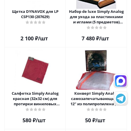
Щетка DYNAVOX для LP
Набор de luxe Simply Analog
CSP130 (207629)
для ухода за пластинками
и иглами (5 предметов)
SAVC005
2 100
₽
/шт
7 480
₽
/шт
Салфетка Simply Analog
Конверт Simply Analog
красная (32х32 см) для
самозапечатывающийся
протирки виниловых
12" из полипропилена для
пластинок из микрофибры
пластинок
580
₽
/шт
50
₽
/шт