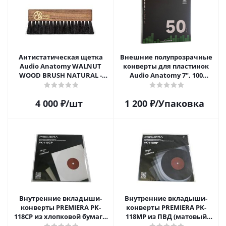
Антистатическая щетка
Внешние полупрозрачные
Audio Anatomy WALNUT
конверты для пластинок
WOOD BRUSH NATURAL -
Audio Anatomy 7", 100
DELUXE
микрон, полиэтилен (50 шт)
4 000
₽
/шт
1 200
₽
/Упаковка
Внутренние вкладыши-
Внутренние вкладыши-
конверты PREMIERA PK-
конверты PREMIERA PK-
118CP из хлопковой бумаги
118MP из ПВД (матовый
для 12" виниловых
пластик) для 12" виниловых