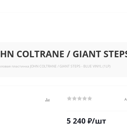
N COLTRANE / GIANT STEPS 
ловая пластинка JOHN COLTRANE / GIANT STEPS - BLUE VINYL (1LP)
А
5 240
₽
/шт