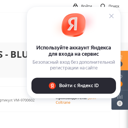
Войти
Поиск
- BLUE VINYL (1LP)
0
0
Производитель:
John
ртикул:
VM-9700602
Coltrane
0