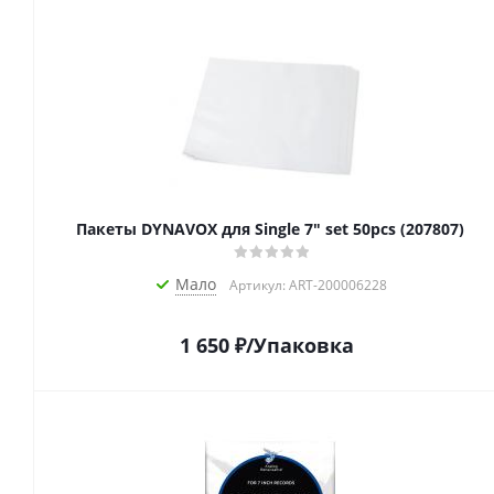
Пакеты DYNAVOX для Single 7" set 50pcs (207807)
Мало
Артикул: ART-200006228
1 650
₽
/Упаковка