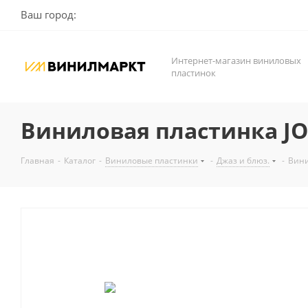
Ваш город:
Интернет-магазин виниловых
пластинок
Виниловая пластинка JOH
Главная
-
Каталог
-
Виниловые пластинки
-
Джаз и блюз.
-
Вини