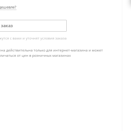
дешевле?
 заказ
тся с вами и уточнят условия заказа
ена действительна только для интернет-магазина и может
тличаться от цен в розничных магазинах