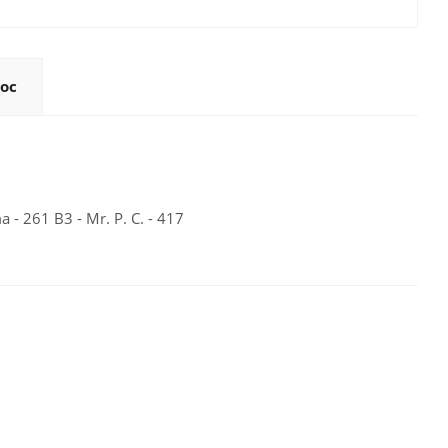
ос
 - 261 B3 - Mr. P. C. - 417