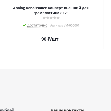
Analog Renaissance Конверт внешний для
грампластинок 12"
Достаточно
Артикул: VM-000001
90
₽
/шт
 рублей
Наши контакты