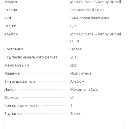
Модель
John Coltrane & Kenny Burrell
Страна
Европейский Союз
Тип
Виниловая пластинка
Вес, кг
0,35
Альбом
John Coltrane & Kenny Burrell
(1LP)
Состояние
Новое
Год первоначального релиза
2013
Жанр музыки
Jazz
Издание
Импортное
Тип аудиозаписи
Альбом
Лейбл
Waxtime In Color
Формат
LP
Кол-во в комплекте
1
Звучание
Stereo