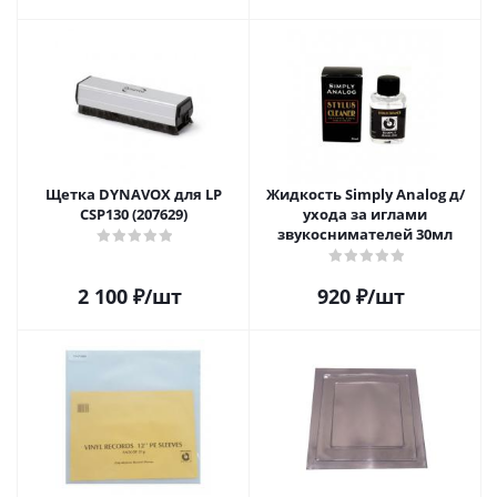
Щетка DYNAVOX для LP
Жидкость Simply Analog д/
CSP130 (207629)
ухода за иглами
звукоснимателей 30мл
2 100
₽
/шт
920
₽
/шт