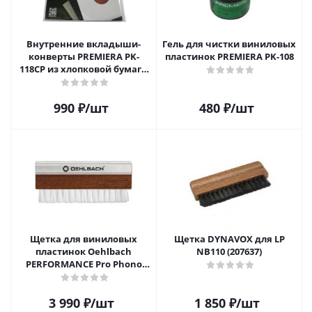
Внутренние вкладыши-
Гель для чистки виниловых
конверты PREMIERA PK-
пластинок PREMIERA PK-108
118CP из хлопковой бумаги
для 12" виниловых
пластинок 20 шт.
990
₽
/шт
480
₽
/шт
Щетка для виниловых
Щетка DYNAVOX для LP
пластинок Oehlbach
NB110 (207637)
PERFORMANCE Pro Phono
Brush, Record Brush,
D1C2614
3 990
₽
/шт
1 850
₽
/шт