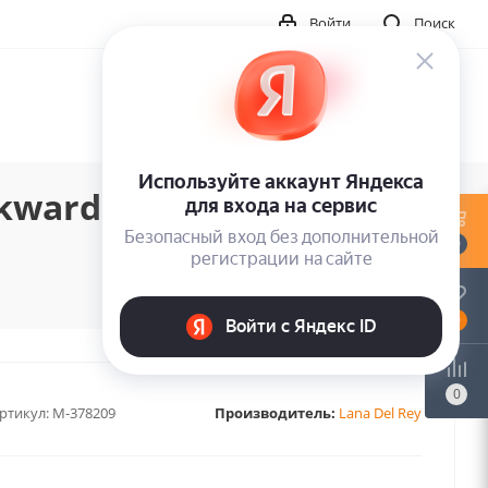
Войти
Поиск
kwards Over The Grass
0
0
0
ртикул:
M-378209
Производитель:
Lana Del Rey