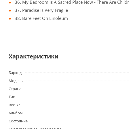
B6. My Bedroom Is A Sacred Place Now - There Are Child
B7. Paradise Is Very Fragile
B8. Bare Feet On Linoleum
Характеристики
Баркод
Модель
Страна
Тип
Вес, кг
Альбом
Состояние