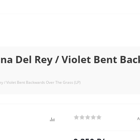
 Del Rey / Violet Bent Bac
 / Violet Bent Backwards Over The Grass (LP)
А