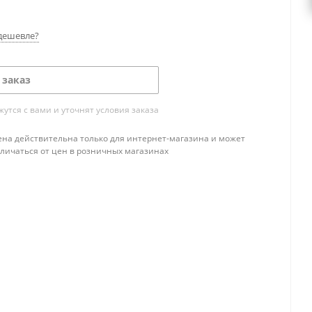
дешевле?
 заказ
тся с вами и уточнят условия заказа
ена действительна только для интернет-магазина и может
тличаться от цен в розничных магазинах