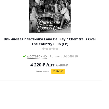
Виниловая пластинка Lana Del Rey / Chemtrails Over
The Country Club (LP)
Достаточно
Артикул: U-3549780
4 220
₽
/шт
6 480
₽
Экономия
2 260
₽