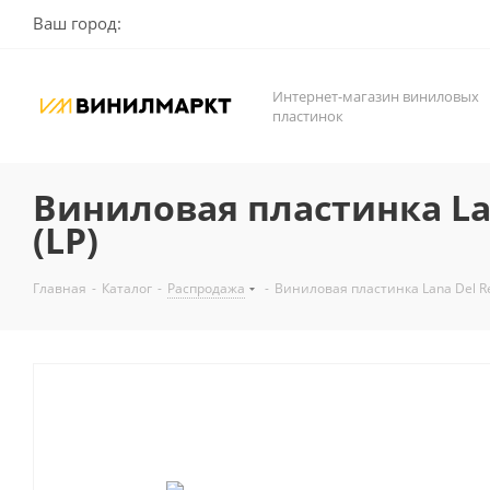
Ваш город:
Интернет-магазин виниловых
пластинок
Виниловая пластинка Lana
(LP)
Главная
-
Каталог
-
Распродажа
-
Виниловая пластинка Lana Del Rey