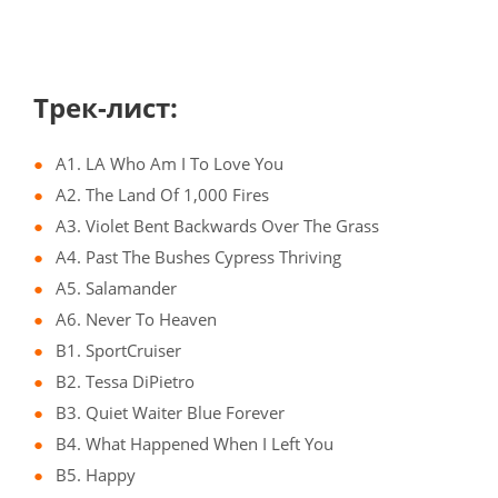
Трек-лист:
A1. LA Who Am I To Love You
A2. The Land Of 1,000 Fires
A3. Violet Bent Backwards Over The Grass
A4. Past The Bushes Cypress Thriving
A5. Salamander
A6. Never To Heaven
B1. SportCruiser
B2. Tessa DiPietro
B3. Quiet Waiter Blue Forever
B4. What Happened When I Left You
B5. Happy