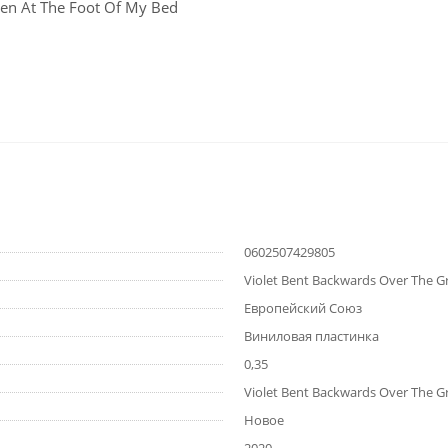
ren At The Foot Of My Bed
0602507429805
Violet Bent Backwards Over The G
Европейский Союз
Виниловая пластинка
0,35
Violet Bent Backwards Over The G
Новое