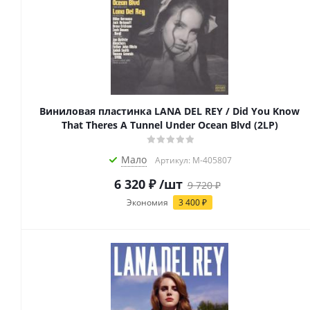
Виниловая пластинка LANA DEL REY / Did You Know
That Theres A Tunnel Under Ocean Blvd (2LP)
Мало
Артикул: M-405807
6 320
₽
/шт
9 720
₽
Экономия
3 400
₽