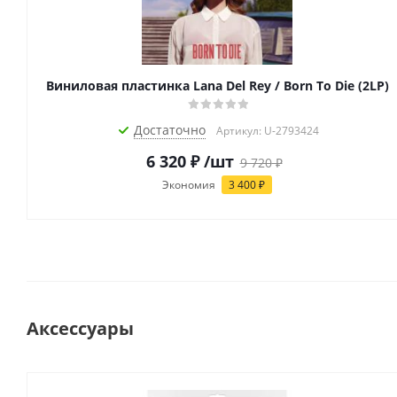
Виниловая пластинка Lana Del Rey / Born To Die (2LP)
Достаточно
Артикул: U-2793424
6 320
₽
/шт
9 720
₽
Экономия
3 400
₽
Аксессуары