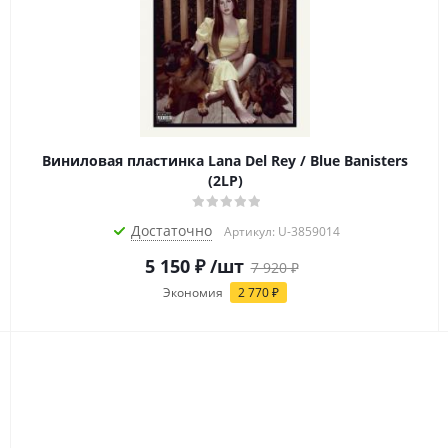
Виниловая пластинка Lana Del Rey / Blue Banisters
(2LP)
Достаточно
Артикул: U-3859014
5 150
₽
/шт
7 920
₽
Экономия
2 770
₽