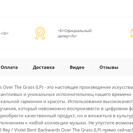
<b>Официальный
</b>
дилер</b>
Оплата
Доставка
Видео
Отзывы
ds Over The Grass (LP) - это настоящее произведение искус
антливых и уникальных исполнительниц нашего времени - Л
зыкальной гармонии и красоты. Использование высококаче
учания, который невозможно воспроизвести в цифровом фор
ько приобрести качественный продукт, но и вложиться в куль
дополнением к любой коллекции музыки. Не упустите возмо
ey / Violet Bent Backwards Over The Grass (LP) прямо сейчас!