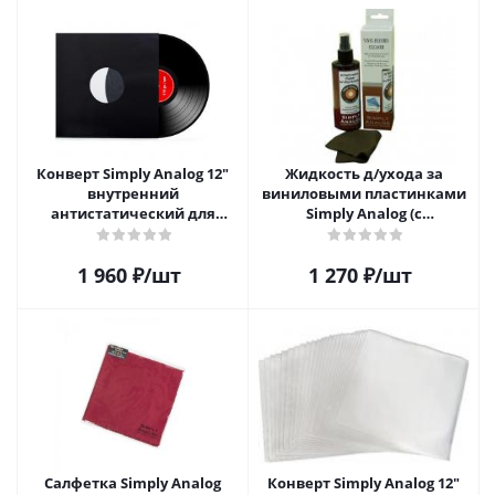
Конверт Simply Analog 12"
Жидкость д/ухода за
внутренний
виниловыми пластинками
антистатический для
Simply Analog (с
пластинок (25 шт)
распылителем, 200 мл) и
салфетка
1 960
₽
/шт
1 270
₽
/шт
Салфетка Simply Analog
Конверт Simply Analog 12"