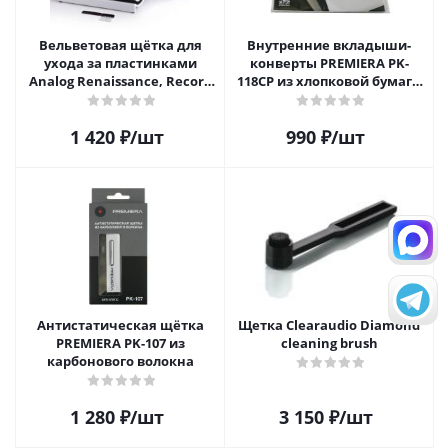
Вельветовая щётка для
Внутренние вкладыши-
ухода за пластинками
конверты PREMIERA PK-
Analog Renaissance, Record
118CP из хлопковой бумаги
Velvet Brush, AR-7152, White
для 12" виниловых
пластинок 20 шт.
1 420
₽
/шт
990
₽
/шт
Антистатическая щётка
Щетка Clearaudio Diamond
PREMIERA PK-107 из
cleaning brush
карбонового волокна
1 280
₽
/шт
3 150
₽
/шт