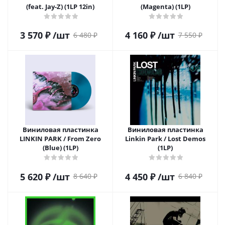
(feat. Jay-Z) (1LP 12in)
(Magenta) (1LP)
3 570
₽
/шт
4 160
₽
/шт
6 480
₽
7 550
₽
Виниловая пластинка
Виниловая пластинка
LINKIN PARK / From Zero
Linkin Park / Lost Demos
(Blue) (1LP)
(1LP)
5 620
₽
/шт
4 450
₽
/шт
8 640
₽
6 840
₽