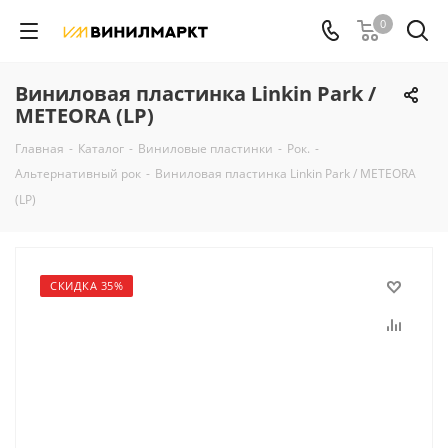
0
Виниловая пластинка Linkin Park /
METEORA (LP)
Главная
-
Каталог
-
Виниловые пластинки
-
Рок.
-
Альтернативный рок
-
Виниловая пластинка Linkin Park / METEORA
(LP)
СКИДКА 35%