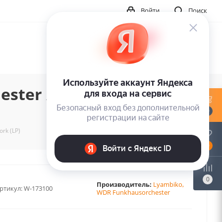
Войти
Поиск
ter / Berlin - New
0
rk (LP)
0
0
Производитель:
Lyambiko,
ртикул:
W-173100
WDR Funkhausorchester