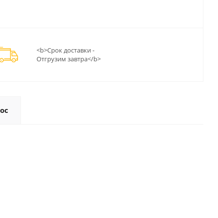
<b>Срок доставки -
Отгрузим завтра</b>
ос