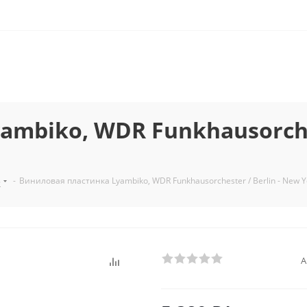
mbiko, WDR Funkhausorches
з
-
Виниловая пластинка Lyambiko, WDR Funkhausorchester / Berlin - New Yo
А