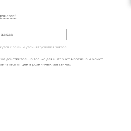
дешевле?
 заказ
тся с вами и уточнят условия заказа
ена действительна только для интернет-магазина и может
тличаться от цен в розничных магазинах