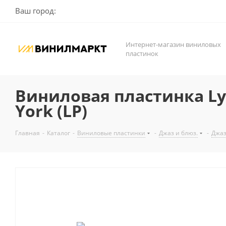
Ваш город:
Интернет-магазин виниловых
пластинок
Виниловая пластинка Lya
York (LP)
Главная
-
Каталог
-
Виниловые пластинки
-
Джаз и блюз.
-
Джа