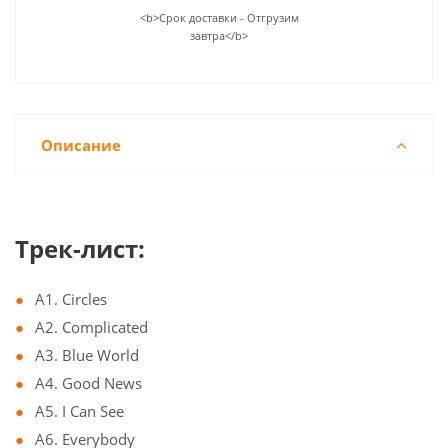
<b>Срок доставки - Отгрузим
завтра</b>
Описание
Трек-лист:
A1. Circles
A2. Complicated
A3. Blue World
A4. Good News
A5. I Can See
A6. Everybody