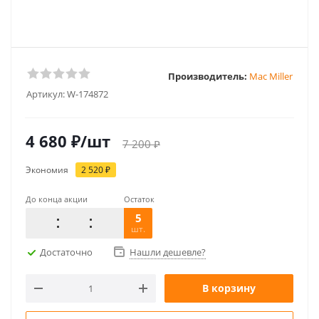
Производитель:
Mac Miller
Артикул:
W-174872
4 680
₽
/шт
7 200
₽
Экономия
2 520
₽
До конца акции
Остаток
5
шт.
Достаточно
Нашли дешевле?
В корзину