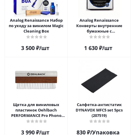
Analog Renaissance Набор
Analog Renaissance
по уходу за винилом Magic
Конверты внутренние
Cleaning Box
бумажные с
антистатическим пакетом
для грампластинок 12"
3 500
₽
/шт
1 630
₽
/шт
Audiophile Paper+Plastic (25
шт)
Щетка для виниловых
Салфетка-aнтистатик
пластинок Oehlbach
DYNAVOX MFC5 set 5pcs
PERFORMANCE Pro Phono
(207519)
Brush, Record Brush,
D1C2614
3 990
₽
/шт
830
₽
/Упаковка