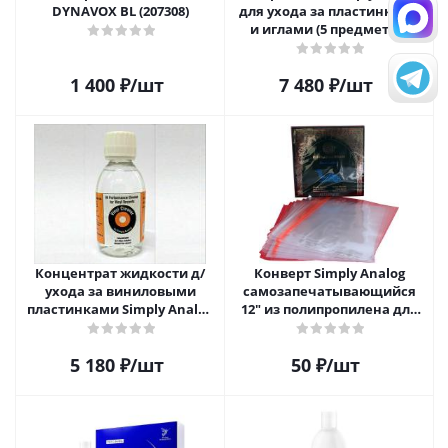
DYNAVOX BL (207308)
для ухода за пластинками
и иглами (5 предметов)
SAVC003
1 400
₽
/шт
7 480
₽
/шт
Концентрат жидкости д/
Конверт Simply Analog
ухода за виниловыми
самозапечатывающийся
пластинками Simply Analog
12" из полипропилена для
200мл
пластинок
5 180
₽
/шт
50
₽
/шт