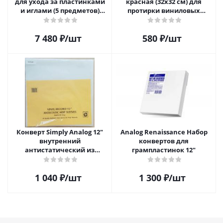
для ухода за пластинками
красная (32х32 см) для
и иглами (5 предметов)
протирки виниловых
SAVC005
пластинок из микрофибры
7 480
₽
/шт
580
₽
/шт
Конверт Simply Analog 12"
Analog Renaissance Набор
внутренний
конвертов для
антистатический из
грампластинок 12"
полиэтилена для пластинок
(25шт)
1 040
₽
/шт
1 300
₽
/шт