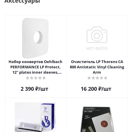
Аксессуары
Набор конвертов Oehlbach
Очиститель LP Thorens CA
PERFORMANCE LP Protect,
800 Antistatic Vinyl Cleaning
12" plates inner sleeves,
Arm
D1C2611
2 390
₽
/шт
16 200
₽
/шт