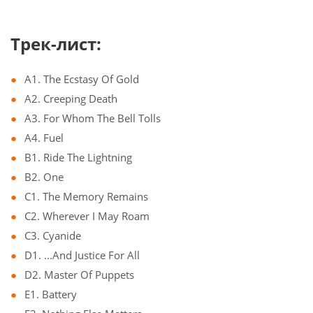
Трек-лист:
A1. The Ecstasy Of Gold
A2. Creeping Death
A3. For Whom The Bell Tolls
A4. Fuel
B1. Ride The Lightning
B2. One
C1. The Memory Remains
C2. Wherever I May Roam
C3. Cyanide
D1. ...And Justice For All
D2. Master Of Puppets
E1. Battery