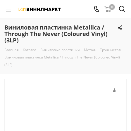
0
Виниловая пластинка Metallica /
Through The Never (Coloured Vinyl)
(3LP)
Главная
-
Каталог
-
Виниловые пластинки
-
Метал.
-
Трэш-метал
-
Виниловая пластинка Metallica / Through The Never (Coloured Vinyl)
(3LP)