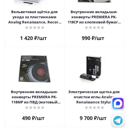
Вельветовая щётка для
Внутренние вкладыши-
ухода за пластинками
конверты PREMIERA PK-
Analog Renaissance, Record
118CP из хлопковой бумаги
Velvet Brush, AR-7152, White
для 12" виниловых
пластинок 20 шт.
1 420
₽
/шт
990
₽
/шт
Внутренние вкладыши-
Электрическая щетка для
конверты PREMIERA PK-
очистки иглы Analog
118MP из ПВД (матовый
Renaissance Stylus
пластик) для 12" виниловых
Vibromatic Pro-Brush
пластинок 20 шт.
490
₽
/шт
9 700
₽
/шт