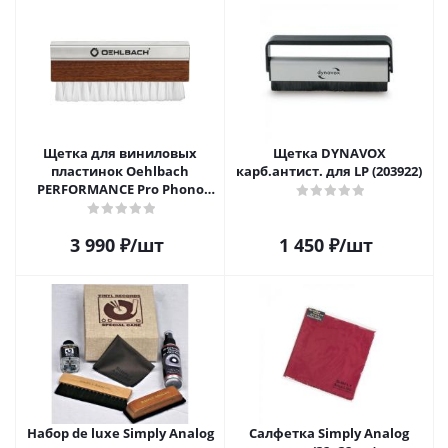
Щетка для виниловых
Щетка DYNAVOX
пластинок Oehlbach
карб.антист. для LP (203922)
PERFORMANCE Pro Phono
Brush, Record Brush,
D1C2614
3 990
₽
/шт
1 450
₽
/шт
Набор de luxe Simply Analog
Салфетка Simply Analog