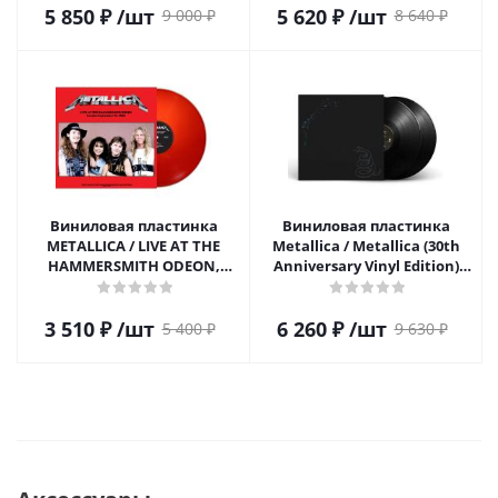
5 850
₽
/шт
5 620
₽
/шт
9 000
₽
8 640
₽
Виниловая пластинка
Виниловая пластинка
METALLICA / LIVE AT THE
Metallica / Metallica (30th
HAMMERSMITH ODEON,
Anniversary Vinyl Edition)
LONDON 1986 (RED VINYL)
(2LP)
(1LP)
3 510
₽
/шт
6 260
₽
/шт
5 400
₽
9 630
₽