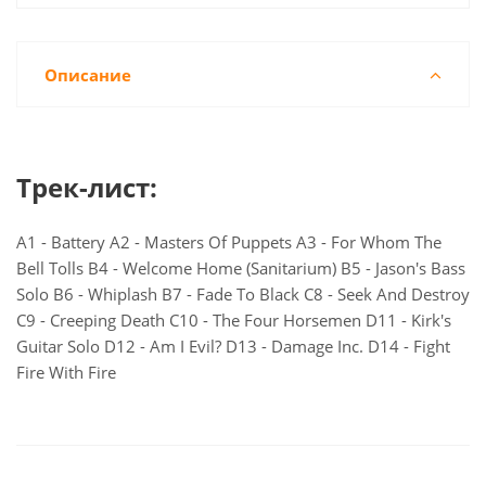
Описание
Трек-лист:
A1 - Battery A2 - Masters Of Puppets A3 - For Whom The
Bell Tolls B4 - Welcome Home (Sanitarium) B5 - Jason's Bass
Solo B6 - Whiplash B7 - Fade To Black C8 - Seek And Destroy
C9 - Creeping Death C10 - The Four Horsemen D11 - Kirk's
Guitar Solo D12 - Am I Evil? D13 - Damage Inc. D14 - Fight
Fire With Fire