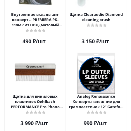
Внутренние вкладыши-
Щетка Clearaudio Diamond
конверты PREMIERA PK-
cleaning brush
118MP из ПВД (матовый
пластик) для 12" виниловых
пластинок 20 шт.
490
₽
/шт
3 150
₽
/шт
Щетка для виниловых
Analog Renaissance
пластинок Oehlbach
Конверты внешние для
PERFORMANCE Pro Phono
грампластинок 12" Gatefold
Brush, Record Brush,
(25 шт)
D1C2614
3 990
₽
/шт
990
₽
/шт