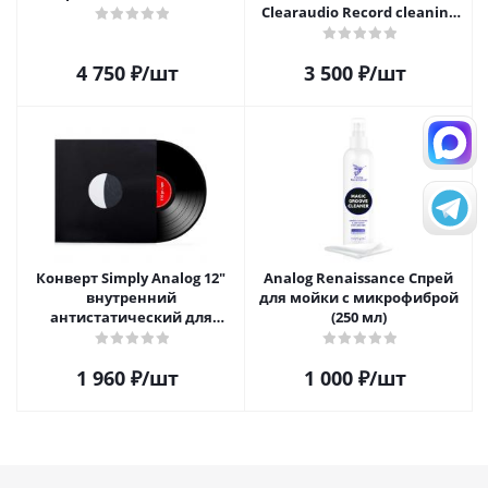
Clearaudio Record cleaning
brush
4 750
₽
/шт
3 500
₽
/шт
Конверт Simply Analog 12"
Analog Renaissance Спрей
внутренний
для мойки с микрофиброй
антистатический для
(250 мл)
пластинок (25 шт)
1 960
₽
/шт
1 000
₽
/шт