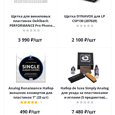
Щетка для виниловых
Щетка DYNAVOX для LP
пластинок Oehlbach
CSP130 (207629)
PERFORMANCE Pro Phono
Brush, Record Brush,
D1C2614
3 990
₽
/шт
2 100
₽
/шт
Analog Renaissance Набор
Набор de luxe Simply Analog
внешних конвертов для
для ухода за пластинками
пластинок 7" (25 шт)
и иглами (5 предметов)
SAVC003
1
490
₽
/шт
7 480
₽
/шт