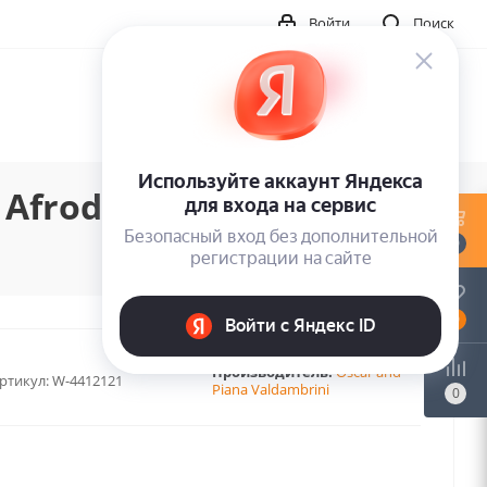
Войти
Поиск
Afrodite (1LP)
0
0
Производитель:
Oscar and
ртикул:
W-4412121
Piana Valdambrini
0