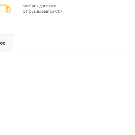
<b>Срок доставки -
Отгрузим завтра</b>
ос