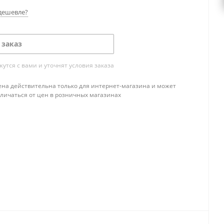
дешевле?
 заказ
тся с вами и уточнят условия заказа
ена действительна только для интернет-магазина и может
тличаться от цен в розничных магазинах