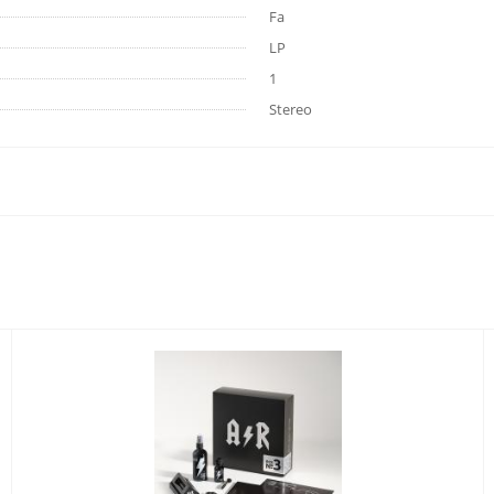
Fa
LP
1
Stereo