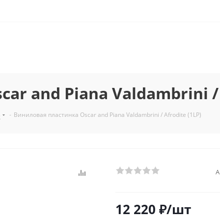
r and Piana Valdambrini / 
з
-
Виниловая пластинка Oscar and Piana Valdambrini / Afrodite (1LP)
А
12 220
₽
/шт