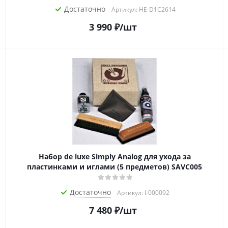
Достаточно
Артикул: HE-D1C2614
3 990
₽
/шт
Набор de luxe Simply Analog для ухода за
пластинками и иглами (5 предметов) SAVC005
Достаточно
Артикул: I-000092
7 480
₽
/шт