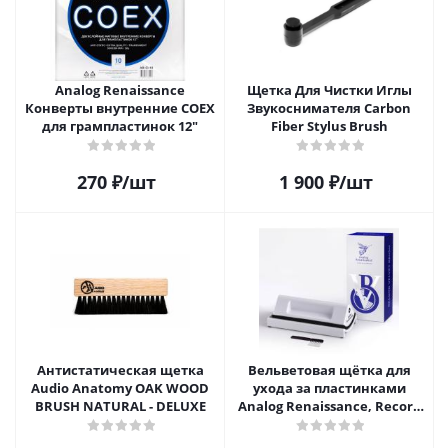
Analog Renaissance
Щетка Для Чистки Иглы
Конверты внутренние COEX
Звукоснимателя Carbon
для грампластинок 12"
Fiber Stylus Brush
270
₽
/шт
1 900
₽
/шт
Антистатическая щетка
Вельветовая щётка для
Audio Anatomy OAK WOOD
ухода за пластинками
BRUSH NATURAL - DELUXE
Analog Renaissance, Record
Velvet Brush, AR-7152, White