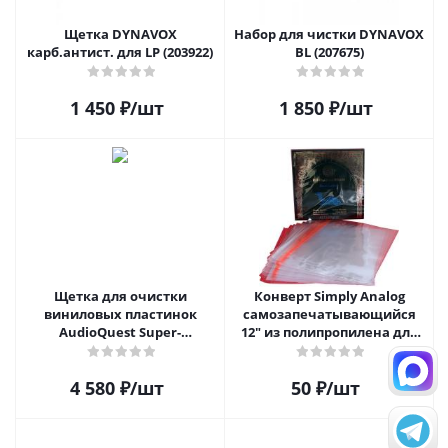
Щетка DYNAVOX
Набор для чистки DYNAVOX
карб.антист. для LP (203922)
BL (207675)
1 450
₽
/шт
1 850
₽
/шт
Щетка для очистки
Конверт Simply Analog
виниловых пластинок
самозапечатывающийся
AudioQuest Super-
12" из полипропилена для
Conductive Anti-Static
пластинок
Record Brush
4 580
₽
/шт
50
₽
/шт