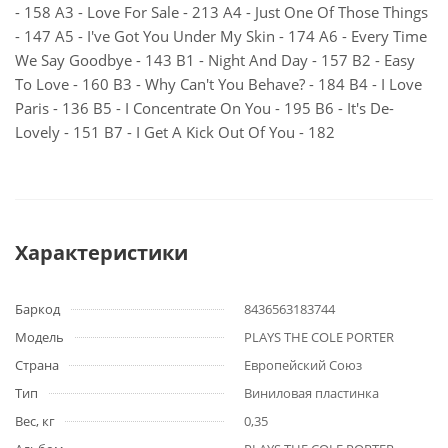
- 158 A3 - Love For Sale - 213 A4 - Just One Of Those Things
- 147 A5 - I've Got You Under My Skin - 174 A6 - Every Time
We Say Goodbye - 143 B1 - Night And Day - 157 B2 - Easy
To Love - 160 B3 - Why Can't You Behave? - 184 B4 - I Love
Paris - 136 B5 - I Concentrate On You - 195 B6 - It's De-
Lovely - 151 B7 - I Get A Kick Out Of You - 182
Характеристики
Баркод
8436563183744
Модель
PLAYS THE COLE PORTER
Страна
Европейский Союз
Тип
Виниловая пластинка
Вес, кг
0,35