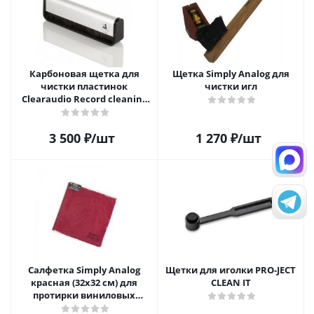
Карбоновая щетка для
Щетка Simply Analog для
чистки пластинок
чистки игл
Clearaudio Record cleaning
brush
3 500
₽
/шт
1 270
₽
/шт
Салфетка Simply Analog
Щетки для иголки PRO-JECT
красная (32х32 см) для
CLEAN IT
протирки виниловых
пластинок из микрофибры