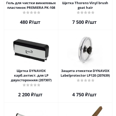
Гель для чистки виниловых
Щетка Thorens Vinyl brush
пластинок PREMIERA PK-108
goat hair
480
₽
/шт
7 500
₽
/шт
Щетка DYNAVOX
Защита этикетки DYNAVOX
карб.антист. для LP
Labelprotector LP120 (207639)
двухсторонняя (207307)
2 200
₽
/шт
4 750
₽
/шт