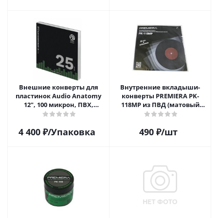
Внешние конверты для
Внутренние вкладыши-
пластинок Audio Anatomy
конверты PREMIERA PK-
12", 100 микрон, ПВХ,
118MP из ПВД (матовый
GATEFOLD (25 шт)
пластик) для 12" виниловых
пластинок 20 шт.
4 400
₽
/Упаковка
490
₽
/шт