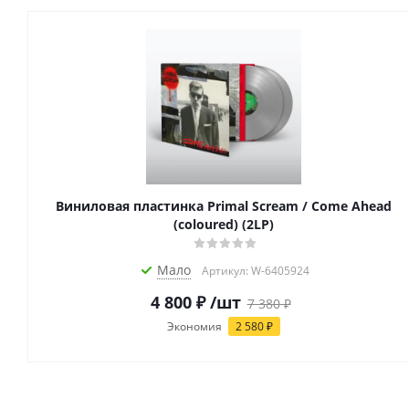
Виниловая пластинка Primal Scream / Come Ahead
(coloured) (2LP)
Мало
Артикул: W-6405924
4 800
₽
/шт
7 380
₽
Экономия
2 580
₽