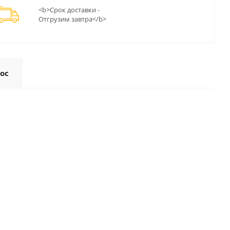
<b>Срок доставки -
Отгрузим завтра</b>
ос