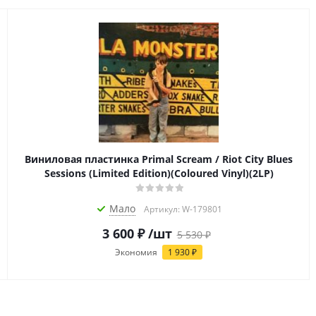
Виниловая пластинка Primal Scream / Riot City Blues
Sessions (Limited Edition)(Coloured Vinyl)(2LP)
Мало
Артикул: W-179801
3 600
₽
/шт
5 530
₽
Экономия
1 930
₽