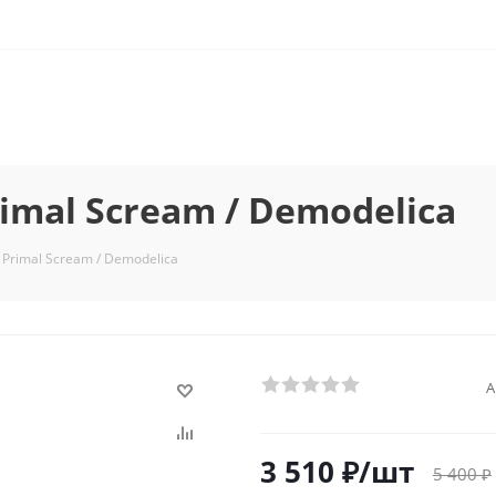
mal Scream / Demodelica
Primal Scream / Demodelica
А
3 510
₽
/шт
5 400
₽