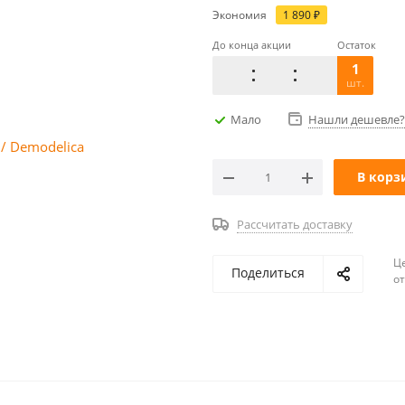
Экономия
1 890
₽
До конца акции
Остаток
1
шт.
Мало
Нашли дешевле?
В корз
Рассчитать доставку
Ц
Поделиться
о