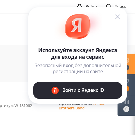
Войти
Поиск
0
0
Производитель:
Allman
ртикул:
W-181062
Brothers Band
0