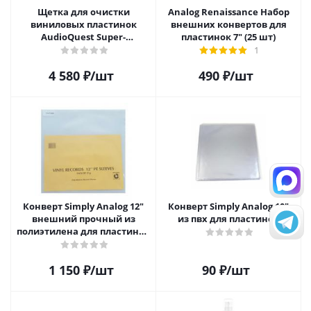
Щетка для очистки
Analog Renaissance Набор
виниловых пластинок
внешних конвертов для
AudioQuest Super-
пластинок 7" (25 шт)
Conductive Anti-Static
1
Record Brush
4 580
₽
/шт
490
₽
/шт
Конверт Simply Analog 12"
Конверт Simply Analog 10"
внешний прочный из
из пвх для пластинок
полиэтилена для пластинок
(25шт)
1 150
₽
/шт
90
₽
/шт