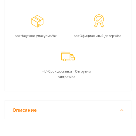
<b>Надежно упакуем</b>
<b>Официальный дилер</b>
<b>Срок доставки - Отгрузим
завтра</b>
Описание