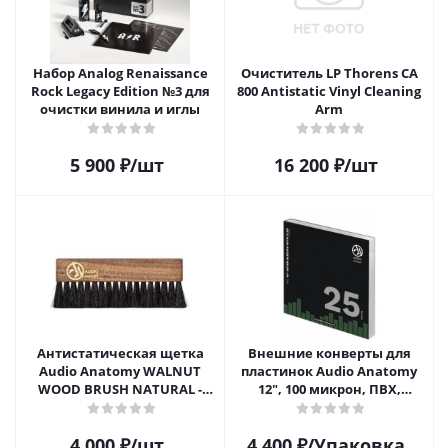
Набор Analog Renaissance
Очиститель LP Thorens CA
Rock Legacy Edition №3 для
800 Antistatic Vinyl Cleaning
очистки винила и иглы
Arm
5 900
₽
/шт
16 200
₽
/шт
Антистатическая щетка
Внешние конверты для
Audio Anatomy WALNUT
пластинок Audio Anatomy
WOOD BRUSH NATURAL -
12", 100 микрон, ПВХ,
DELUXE
GATEFOLD (25 шт)
4 000
₽
/шт
4 400
₽
/Упаковка