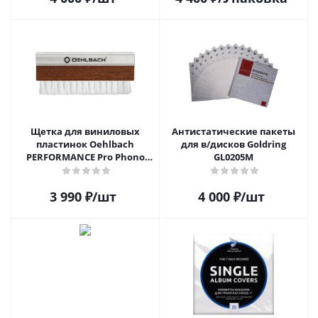
Щетка для виниловых
Антистатические пакеты
пластинок Oehlbach
для в/дисков Goldring
PERFORMANCE Pro Phono
GL0205M
Brush, Record Brush,
D1C2614
3 990
₽
/шт
4 000
₽
/шт