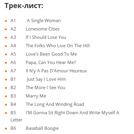
Трек-лист:
A1 A Single Woman
A2 Lonesome Cities
A3 If I Should Lose You
A4 The Folks Who Live On The Hill
A5 Love's Been Good To Me
A6 Papa, Can You Hear Me?
A7 Il N'y A Pas D'Amour Heureux
B1 Just Say I Love Him
B2 The More I See You
B3 Marry Me
B4 The Long And Winding Road
B5 I'M Gonna Sit Right Down And Write Myself A
Letter
B6 Baseball Boogie