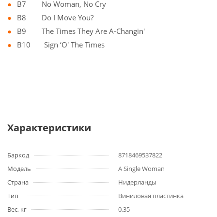
B7 No Woman, No Cry
B8 Do I Move You?
B9 The Times They Are A-Changin'
B10 Sign ‘O' The Times
Характеристики
Баркод
8718469537822
Модель
A Single Woman
Страна
Нидерланды
Тип
Виниловая пластинка
Вес, кг
0,35