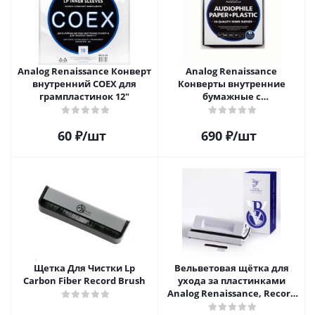
Analog Renaissance Конверт
Analog Renaissance
внутренний COEX для
Конверты внутренние
грампластинок 12"
бумажные с
антистатическим пакетом
для грампластинок 12"
60
₽
/шт
690
₽
/шт
Audiophile Paper+Plastic (10
шт)
Щетка Для Чистки Lp
Вельветовая щётка для
Carbon Fiber Record Brush
ухода за пластинками
Analog Renaissance, Record
Velvet Brush, AR-7152, White