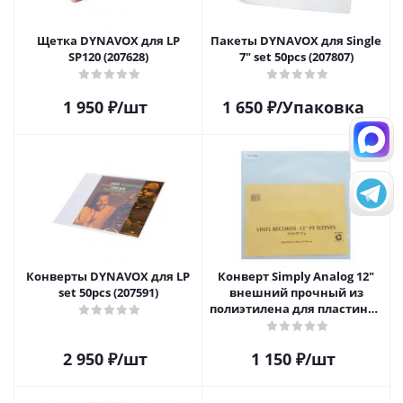
Щетка DYNAVOX для LP
Пакеты DYNAVOX для Single
SP120 (207628)
7" set 50pcs (207807)
1 950
₽
/шт
1 650
₽
/Упаковка
Конверты DYNAVOX для LP
Конверт Simply Analog 12"
set 50pcs (207591)
внешний прочный из
полиэтилена для пластинок
(25шт)
2 950
₽
/шт
1 150
₽
/шт