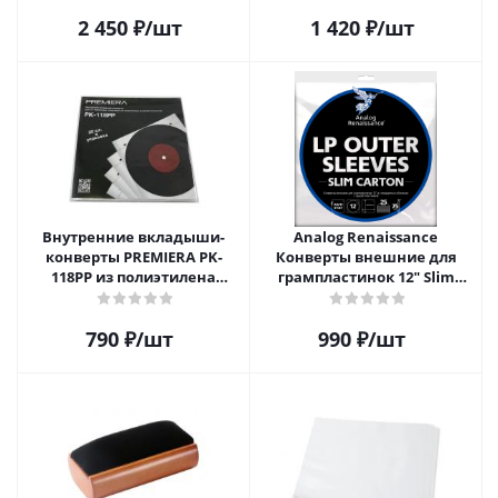
2 450
₽
/шт
1 420
₽
/шт
Внутренние вкладыши-
Analog Renaissance
конверты PREMIERA PK-
Конверты внешние для
118PP из полиэтилена
грампластинок 12" Slim
высокой плотности для 12"
Carton (25 шт)
виниловых пластинок 20
790
₽
/шт
990
₽
/шт
шт.