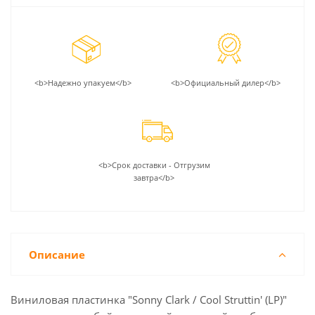
<b>Надежно упакуем</b>
<b>Официальный дилер</b>
<b>Срок доставки - Отгрузим
завтра</b>
Описание
Виниловая пластинка "Sonny Clark / Cool Struttin' (LP)"