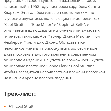
представляет собой культовый джазовый альбом,
записанный в 1958 году пионером хард-бопа Сонни
Кларком. Этот альбом известен своим легким, но
глубоким звучанием, включающим такие треки, как
"Cool Struttin'", "Blue Minor" и "Sippin' at Bells", и
отличается выдающимися исполнениями джазовых
гигантов, таких как Арт Фармер, Джеки Маклин, Пол
Чемберс и Филли Джо Джонс. Обладать этой
пластинкой - значит прикоснуться к золотой эпохе
джаза, сохранив дух того времени в современном
виниловом издании. Не упустите возможность купить
виниловую пластинку "Sonny Clark / Cool Struttin'",
чтобы насладиться неподвластной времени классикой
на высшем уровне воспроизведения.
Трек-лист:
A1. Cool Struttin'