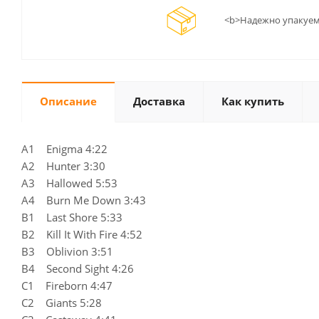
<b>Надежно упакуем
Описание
Доставка
Как купить
A1 Enigma 4:22
A2 Hunter 3:30
A3 Hallowed 5:53
A4 Burn Me Down 3:43
B1 Last Shore 5:33
B2 Kill It With Fire 4:52
B3 Oblivion 3:51
B4 Second Sight 4:26
C1 Fireborn 4:47
C2 Giants 5:28