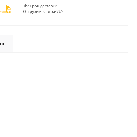
<b>Срок доставки -
Отгрузим завтра</b>
ос