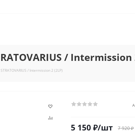
ATOVARIUS / Intermission 2
TRATOVARIUS / Intermission 2 (2LP)
А
5 150
₽
/шт
7 920
₽