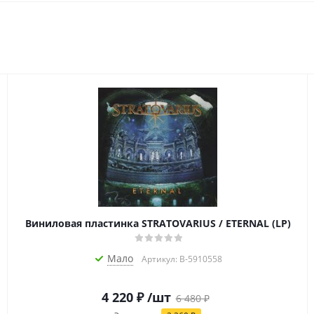
Виниловая пластинка STRATOVARIUS / ETERNAL (LP)
Мало
Артикул: B-5910558
4 220
₽
/шт
6 480
₽