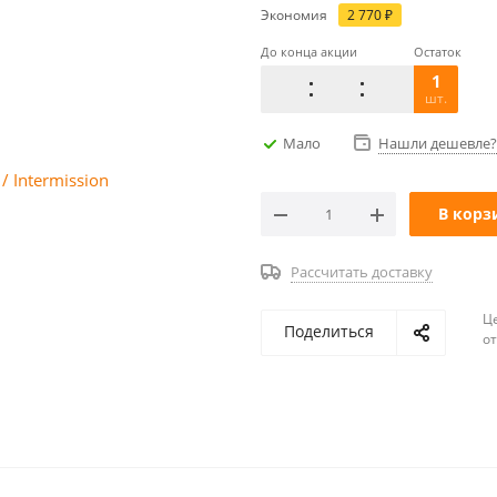
Экономия
2 770
₽
До конца акции
Остаток
1
шт.
Мало
Нашли дешевле?
В корз
Рассчитать доставку
Ц
Поделиться
о