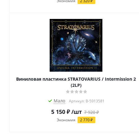
Экономия
2 320
₽
Виниловая пластинка STRATOVARIUS / Intermission 2
(2LP)
Мало
Артикул: B-5913581
5 150
₽
/шт
7 920
₽
Экономия
2 770
₽