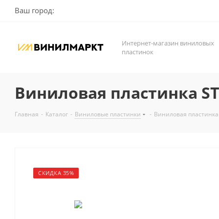
Ваш город:
Интернет-магазин виниловых
пластинок
Виниловая пластинка STR
Главная
-
Каталог
-
Виниловые пластинки
-
Виниловая пластинка S
СКИДКА 35%