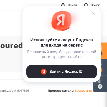
Войти
Поиск
loured Recycked Vinyl)
0
0
0
ртикул:
VM-5917866
Производитель:
Stratovarius