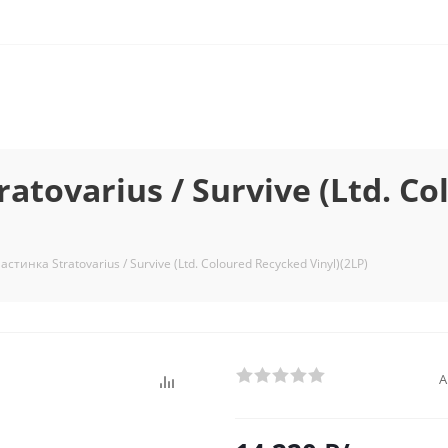
ovarius / Survive (Ltd. Co
тинка Stratovarius / Survive (Ltd. Coloured Recycked Vinyl)(2LP)
А