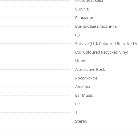
4029759178668
Survive
Германия
Виниловая пластинка
0,7
Survive (Ltd. Coloured Recycked Vi
Ltd. Coloured Recycked Vinyl
Новое
Alternative Rock
Российское
Альбом
Ear Music
LP
1
Stereo