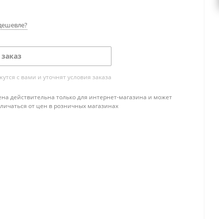
дешевле?
 заказ
тся с вами и уточнят условия заказа
ена действительна только для интернет-магазина и может
тличаться от цен в розничных магазинах