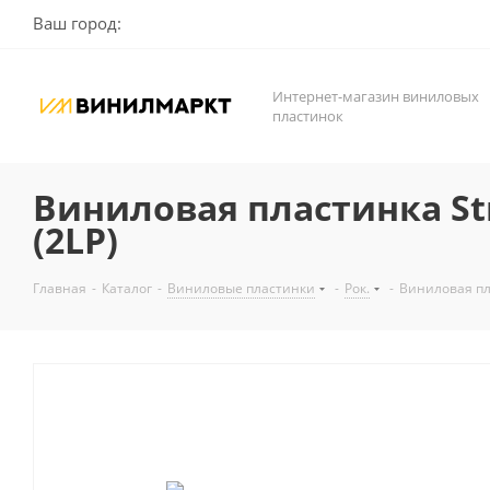
Ваш город:
Интернет-магазин виниловых
пластинок
Виниловая пластинка Strat
(2LP)
Главная
-
Каталог
-
Виниловые пластинки
-
Рок.
-
Виниловая плас