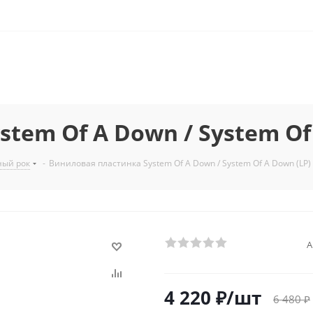
tem Of A Down / System Of
ный рок
-
Виниловая пластинка System Of A Down / System Of A Down (LP)
А
4 220
₽
/шт
6 480
₽