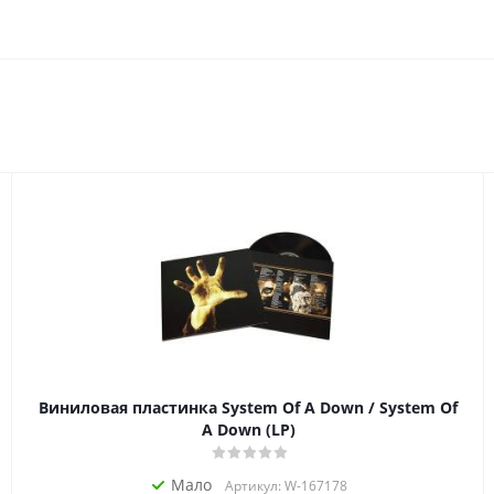
Виниловая пластинка System Of A Down / System Of
A Down (LP)
Мало
Артикул: W-167178