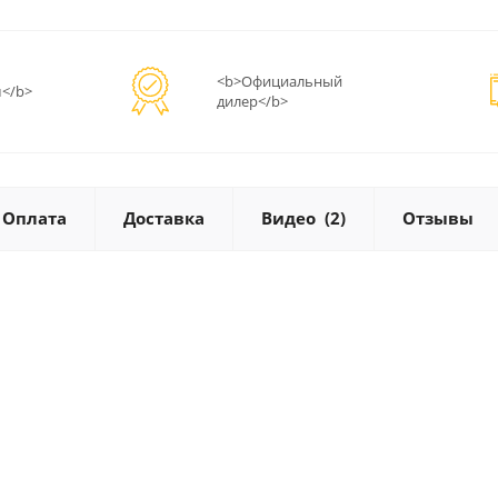
<b>Официальный
</b>
дилер</b>
Оплата
Доставка
Видео
(2)
Отзывы