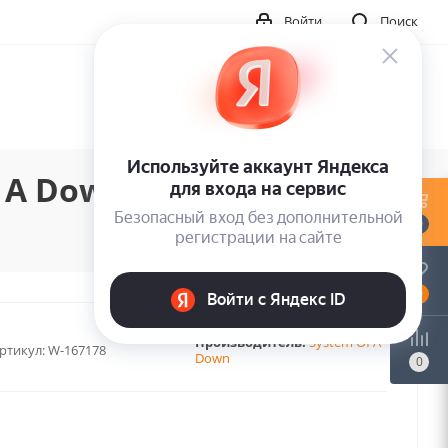
Войти
Поиск
 A Down (LP)
0
0
Производитель:
System Of A
ртикул:
W-167178
Down
0