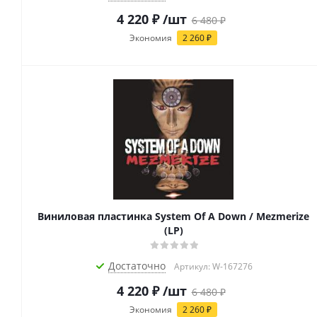
4 220
₽
/шт
6 480
₽
Экономия
2 260
₽
Виниловая пластинка System Of A Down / Mezmerize
(LP)
Достаточно
Артикул: W-167276
4 220
₽
/шт
6 480
₽
Экономия
2 260
₽