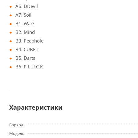
A6. DDevil
A7. Soil
B1. War?
B2. Mind
B3. Peephole
B4. CUBErt
B5. Darts
B6. P.L.U.C.K.
Характеристики
Баркод
Модель