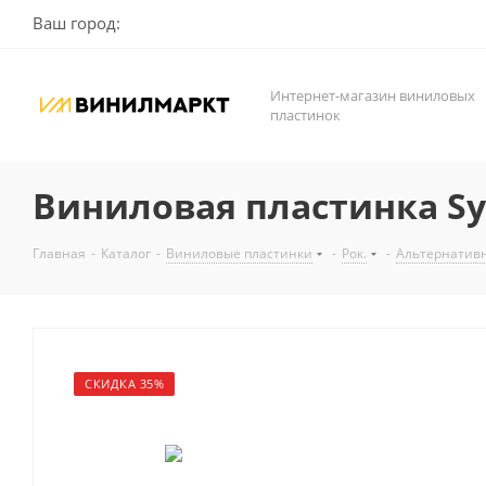
Ваш город:
Интернет-магазин виниловых
пластинок
Виниловая пластинка Sys
Главная
-
Каталог
-
Виниловые пластинки
-
Рок.
-
Альтернатив
СКИДКА 35%