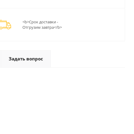
<b>Срок доставки -
Отгрузим завтра</b>
Задать вопрос