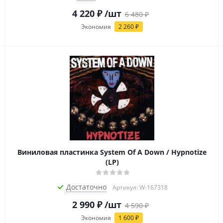
4 220
₽
/шт
6 480
₽
Экономия
2 260
₽
Виниловая пластинка System Of A Down / Hypnotize
(LP)
Достаточно
Артикул: W-167318
2 990
₽
/шт
4 590
₽
Экономия
1 600
₽