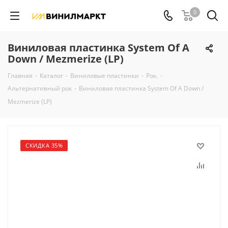
0
Виниловая пластинка System Of A
Down / Mezmerize (LP)
Главная
-
Каталог
-
Виниловые пластинки
-
Рок.
-
Альтернативный рок
-
Виниловая пластинка System Of A Down /
Mezmerize (LP)
СКИДКА 35%