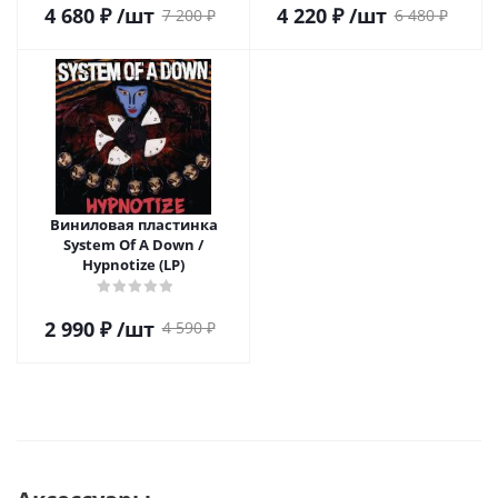
4 680
₽
/шт
4 220
₽
/шт
7 200
₽
6 480
₽
Виниловая пластинка
System Of A Down /
Hypnotize (LP)
2 990
₽
/шт
4 590
₽