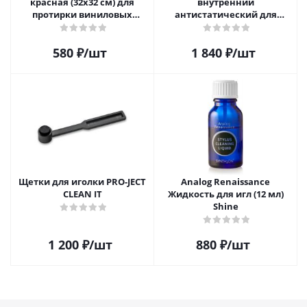
красная (32х32 см) для
внутренний
протирки виниловых
антистатический для
пластинок из микрофибры
пластинок (25шт)
580
₽
/шт
1 840
₽
/шт
Щетки для иголки PRO-JECT
Analog Renaissance
CLEAN IT
Жидкость для игл (12 мл)
Shine
1 200
₽
/шт
880
₽
/шт