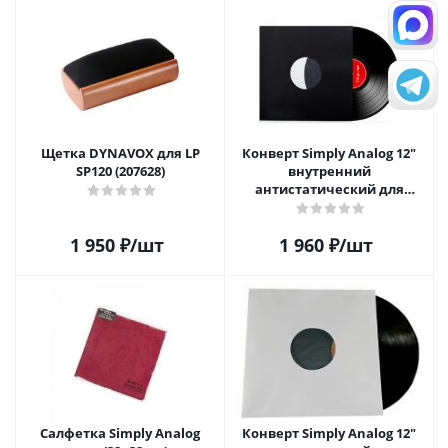
Щетка DYNAVOX для LP
Конверт Simply Analog 12"
SP120 (207628)
внутренний
антистатический для
пластинок (25 шт)
1 950
₽
/шт
1 960
₽
/шт
Салфетка Simply Analog
Конверт Simply Analog 12"