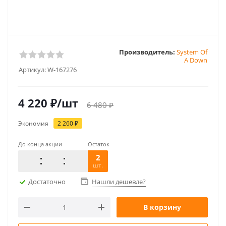
Производитель:
System Of
A Down
Артикул:
W-167276
4 220
₽
/шт
6 480
₽
Экономия
2 260
₽
До конца акции
Остаток
2
шт.
Достаточно
Нашли дешевле?
В корзину