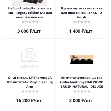
Набор Analog Renaissance
Щетка антистатическая
Rock Legacy Edition №2 для
для пластинок REKKORD
очистки винила
brush
3 600
₽
/шт
1 400
₽
/шт
Очиститель LP Thorens CA
Антистатическая щетка
800 Antistatic Vinyl Cleaning
Audio Anatomy OAK WOOD
Arm
BRUSH NATURAL - DELUXE
16 200
₽
/шт
3 000
₽
/шт