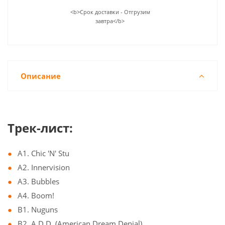
<b>Срок доставки - Отгрузим
завтра</b>
Описание
Трек-лист:
A1. Chic 'N' Stu
A2. Innervision
A3. Bubbles
A4. Boom!
B1. Nuguns
B2. A.D.D. (American Dream Denial)