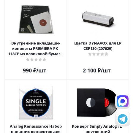
Внутренние вкладыши-
Щетка DYNAVOX для LP
конверты PREMIERA PK-
CSP130 (207629)
118CP из хлопковой бумаги
для 12" виниловых
пластинок 20 шт.
990
₽
/шт
2 100
₽
/шт
Analog Renaissance Набор
Конверт Simply Analog 12"
внешних конвертов для
внутренний