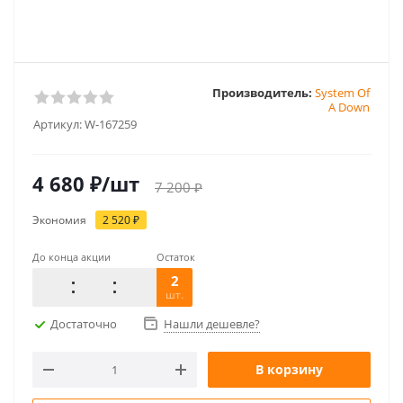
Производитель:
System Of
A Down
Артикул:
W-167259
4 680
₽
/шт
7 200
₽
Экономия
2 520
₽
До конца акции
Остаток
2
шт.
Достаточно
Нашли дешевле?
В корзину