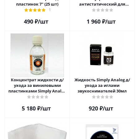
пластинок 7" (25 шт)
антистатический для
пластинок (25 шт)
1
490
₽
/шт
1 960
₽
/шт
Концентрат жидкости д/
Жидкость Simply Analog д/
ухода за виниловыми
ухода за иглами
пластинками Simply Analog
звукоснимателей 30мл
200мл
5 180
₽
/шт
920
₽
/шт