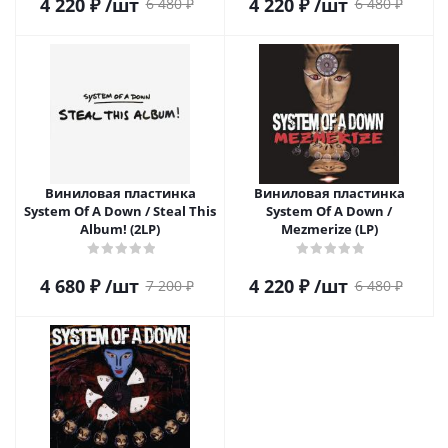
4 220
₽
/шт
4 220
₽
/шт
6 480
₽
6 480
₽
Виниловая пластинка
Виниловая пластинка
System Of A Down / Steal This
System Of A Down /
Album! (2LP)
Mezmerize (LP)
4 680
₽
/шт
4 220
₽
/шт
7 200
₽
6 480
₽