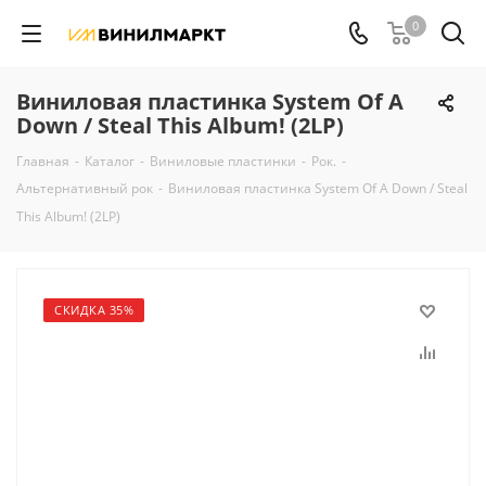
0
Виниловая пластинка System Of A
Down / Steal This Album! (2LP)
Главная
-
Каталог
-
Виниловые пластинки
-
Рок.
-
Альтернативный рок
-
Виниловая пластинка System Of A Down / Steal
This Album! (2LP)
СКИДКА 35%