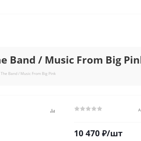
 Band / Music From Big Pin
he Band / Music From Big Pink
А
10 470
₽
/шт