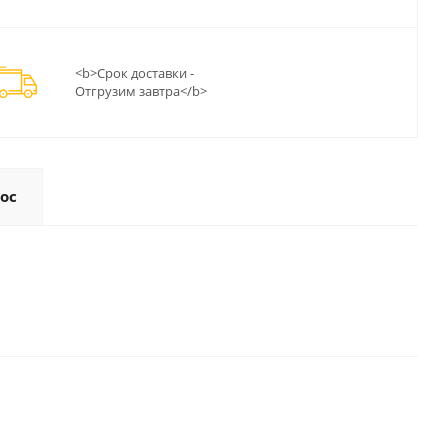
<b>Срок доставки -
Отгрузим завтра</b>
ос