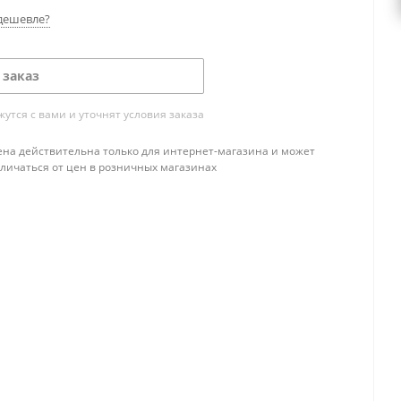
дешевле?
 заказ
тся с вами и уточнят условия заказа
ена действительна только для интернет-магазина и может
тличаться от цен в розничных магазинах