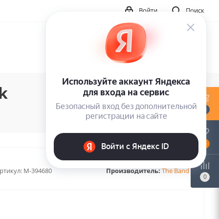
Войти
Поиск
k
0
0
ртикул:
M-394680
Производитель:
The Band
0