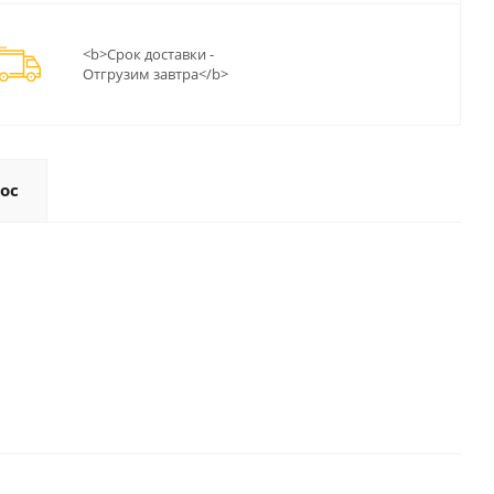
<b>Срок доставки -
Отгрузим завтра</b>
ос