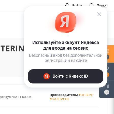
Войти
Поиск
TERINSURGENCY LIFE
0
0
0
Производитель:
THE BENT
ртикул:
VM-LP00026
MOUSTACHE