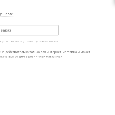
дешевле?
 заказ
тся с вами и уточнят условия заказа
ена действительна только для интернет-магазина и может
тличаться от цен в розничных магазинах