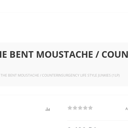
HE BENT MOUSTACHE / COUN
 THE BENT MOUSTACHE / COUNTERINSURGENCY LIFE STYLE JUNKIES (1LP)
А