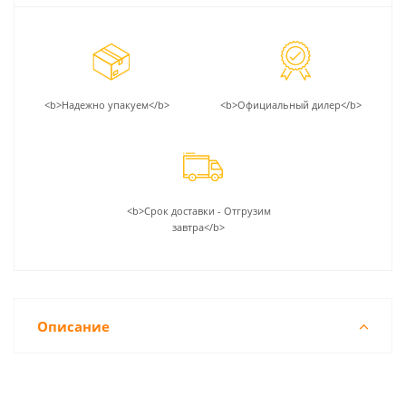
<b>Надежно упакуем</b>
<b>Официальный дилер</b>
<b>Срок доставки - Отгрузим
завтра</b>
Описание