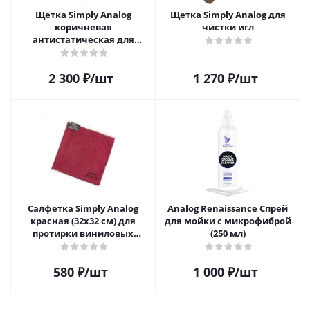
Щетка Simply Analog
Щетка Simply Analog для
коричневая
чистки игл
антистатическая для
чистки виниловых
пластинок
2 300
₽
/шт
1 270
₽
/шт
Салфетка Simply Analog
Analog Renaissance Спрей
красная (32х32 см) для
для мойки с микрофиброй
протирки виниловых
(250 мл)
пластинок из микрофибры
580
₽
/шт
1 000
₽
/шт