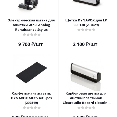
Электрическая щетка для
Щетка DYNAVOX для LP
очистки иглы Analog
CSP130 (207629)
Renaissance Stylus
Vibromatic Pro-Brush
9 700
₽
/шт
2 100
₽
/шт
Салфетка-aнтистатик
Карбоновая щетка для
DYNAVOX MFC5 set 5pcs
чистки пластинок
(207519)
Clearaudio Record cleaning
brush