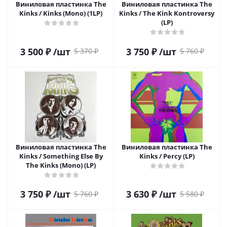
Виниловая пластинка The
Виниловая пластинка The
Kinks / Kinks (Mono) (1LP)
Kinks / The Kink Kontroversy
(LP)
3 500
₽
/шт
3 750
₽
/шт
5 370
₽
5 760
₽
Виниловая пластинка The
Виниловая пластинка The
Kinks / Something Else By
Kinks / Percy (LP)
The Kinks (Mono) (LP)
3 750
₽
/шт
3 630
₽
/шт
5 760
₽
5 580
₽