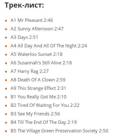
Трек-лист:
A1 Mr Pleasant 2:46
A2 Sunny Afternoon 2:47
A3 Days 2:51
A4 All Day And All Of The Night 2:24
A5 Waterloo Sunset 2:18
A6 Susannah's Still Alive 2:18
A7 Harry Rag 2:27
A8 Death Of A Clown 2:59
A9 This Strange Effect 2:31
B1 You Really Got Me 2:10
B2 Tired Of Waiting For You 2:22
B3 See My Friends 2:56
B4 Till The End Of The Day 2:19
B5 The Village Green Preservation Society 2:50