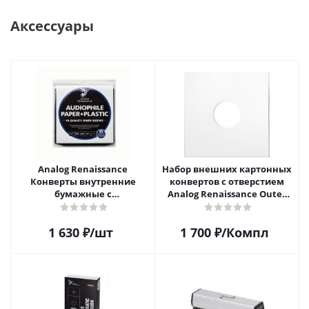
Аксессуары
Analog Renaissance
Набор внешних картонных
Конверты внутренние
конвертов с отверстием
бумажные с
Analog Renaissance Оuter
антистатическим пакетом
Carton Jacket, 10шт, AR-
для грампластинок 12"
62010
1 630
₽
/шт
1 700
₽
/Компл
Audiophile Paper+Plastic (25
шт)