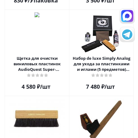
830
₽
/Упаковка
3 500
₽
/шт
Щетка для очистки
Набор de luxe Simply Analog
виниловых пластинок
для ухода за пластинками
AudioQuest Super-
и иглами (5 предметов)
Conductive Anti-Static
SAVC003
Record Brush
4 580
₽
/шт
7 480
₽
/шт