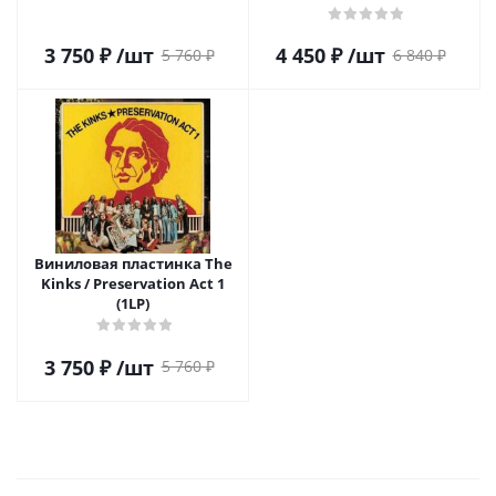
3 750
₽
/шт
4 450
₽
/шт
5 760
₽
6 840
₽
Виниловая пластинка The
Kinks / Preservation Act 1
(1LP)
3 750
₽
/шт
5 760
₽