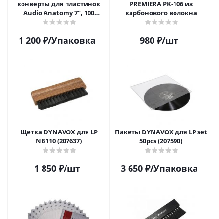
конверты для пластинок
PREMIERA PK-106 из
Audio Anatomy 7", 100
карбонового волокна
микрон, полиэтилен (50 шт)
1 200
₽
/Упаковка
980
₽
/шт
Щетка DYNAVOX для LP
Пакеты DYNAVOX для LP set
NB110 (207637)
50pcs (207590)
1 850
₽
/шт
3 650
₽
/Упаковка