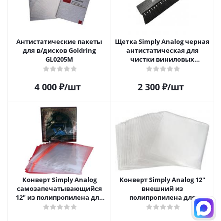
Антистатические пакеты
Щетка Simply Analog черная
для в/дисков Goldring
антистатическая для
GL0205M
чистки виниловых
пластинок
4 000
₽
/шт
2 300
₽
/шт
Конверт Simply Analog
Конверт Simply Analog 12"
самозапечатывающийся
внешний из
12" из полипропилена для
полипропилена для
пластинок
пластинок (25шт)