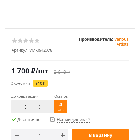
Производитель:
Various
Artists
Артикул:
VM-0942078
1 700
₽
/шт
2 610
₽
Экономия
910
₽
До конца акции
Остаток
4
шт.
Достаточно
Нашли дешевле?
В корзину