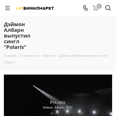
0
Дэймон
Албарн
выпустил
сингл
“Polaris”
Главная
-
О компании
-
Новости
-
Дэймон Албарн выпустил сингл
“Polaris”