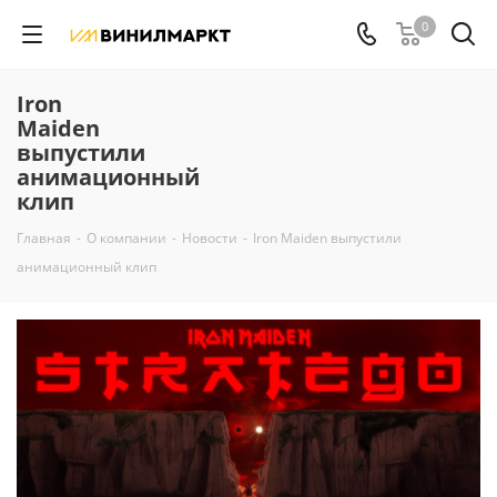
0
Iron
Maiden
выпустили
анимационный
клип
Главная
-
О компании
-
Новости
-
Iron Maiden выпустили
анимационный клип