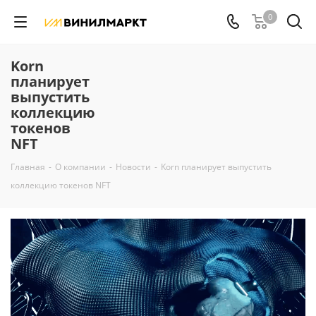
0
Korn
планирует
выпустить
коллекцию
токенов
NFT
Главная
-
О компании
-
Новости
-
Korn планирует выпустить
коллекцию токенов NFT