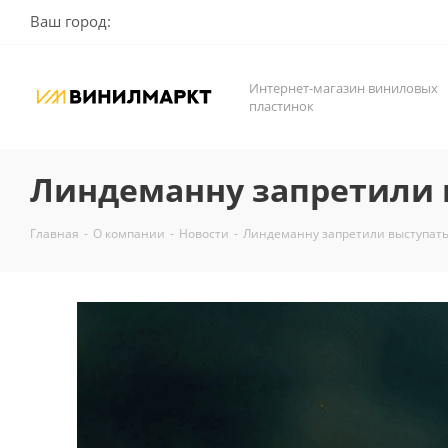
Ваш город:
Интернет-магазин виниловых
пластинок
Линдеманну запретили 
Главная
-
О компании
-
Новости
-
Линдеманну запретили выступать