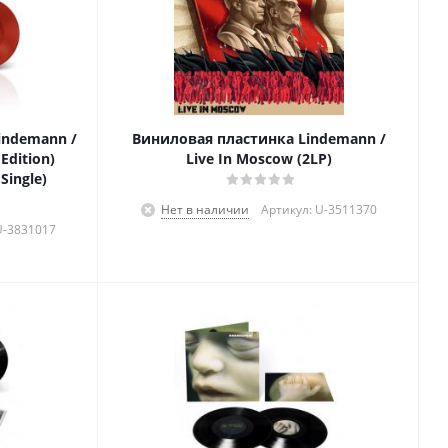
indemann /
Виниловая пластинка Lindemann /
Edition)
Live In Moscow (2LP)
 Single)
Нет в наличии
Артикул: U-3511370
U-3831017