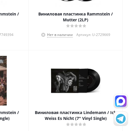
mstein /
Виниловая пластинка Rammstein /
Mutter (2LP)
-7749394
Нет в наличии
Артикул: U-2729669
mstein /
Виниловая пластинка Lindemann / Ich
ngle)
Weiss Es Nicht (7" Vinyl Single)