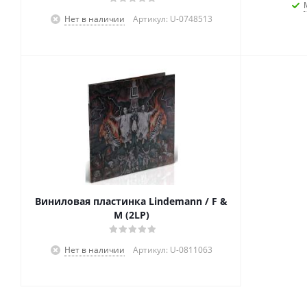
Нет в наличии
Артикул: U-0748513
Виниловая пластинка Lindemann / F &
M (2LP)
Нет в наличии
Артикул: U-0811063