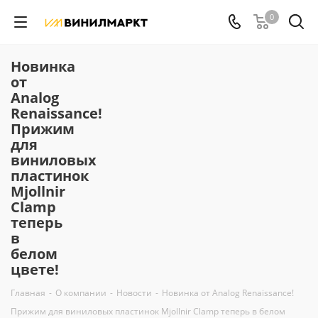
0
Новинкa
от
Analog
Renaissance!
Прижим
для
виниловых
пластинок
Mjollnir
Clamp
теперь
в
белом
цвете!
Главная
-
О компании
-
Новости
-
Новинкa от Analog Renaissance!
Прижим для виниловых пластинок Mjollnir Clamp теперь в белом