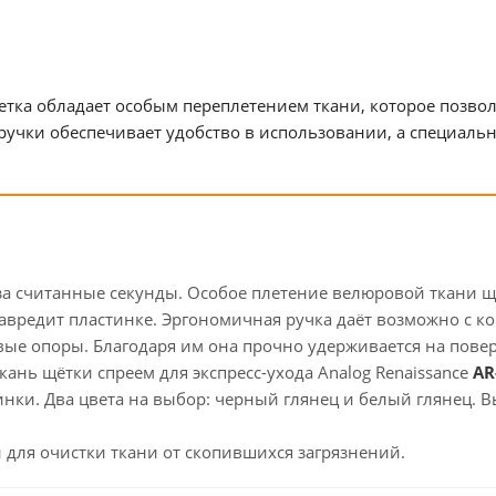
етка обладает особым переплетением ткани, которое позвол
 ручки обеспечивает удобство в использовании, а специал
за считанные секунды. Особое плетение велюровой ткани 
авредит пластинке. Эргономичная ручка даёт возможно с к
вые опоры. Благодаря им она прочно удерживается на пове
кань щётки спреем для экспресс-ухода Analog Renaissance
AR
инки. Два цвета на выбор: черный глянец и белый глянец.
для очистки ткани от скопившихся загрязнений.