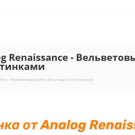
g Renaissance - Вельветов
стинками
ance - Вельветовые щётки для ухода за пластинками