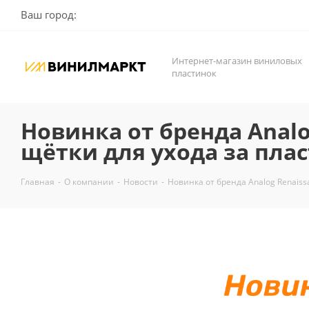
Ваш город:
Интернет-магазин виниловых
пластинок
Новинка от бренда Analo
щётки для ухода за пла
Главная
-
О компании
-
Новости
-
Новинка от бренда Analog Renaiss