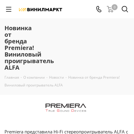
0
Новинка
от
бренда
Premiera!
Виниловый
проигрыватель
ALFA
Главная
-
О компании
-
Новости
-
Новинка от бренда Premiera!
Виниловый проигрыватель ALFA
Premiera представила Hi-Fi стереопроигрыватель ALFA с