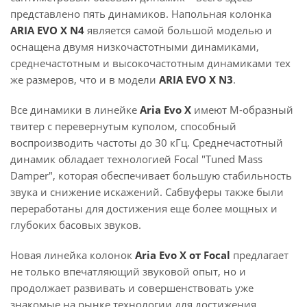
представлено пять динамиков. Напольная колонка
ARIA EVO X N4
является самой большой моделью и
оснащена двумя низкочастотными динамиками,
среднечастотным и высокочастотным динамиками тех
же размеров, что и в модели
ARIA EVO X N3
.
Все динамики в линейке
Aria Evo X
имеют М-образный
твитер с перевернутым куполом, способный
воспроизводить частоты до 30 кГц. Среднечастотный
динамик обладает технологией Focal "Tuned Mass
Damper", которая обеспечивает большую стабильность
звука и снижение искажений. Сабвуферы также были
переработаны для достижения еще более мощных и
глубоких басовых звуков.
Новая линейка колонок
Aria Evo X от Focal
предлагает
не только впечатляющий звуковой опыт, но и
продолжает развивать и совершенствовать уже
знакомые на рынке технологии для достижения