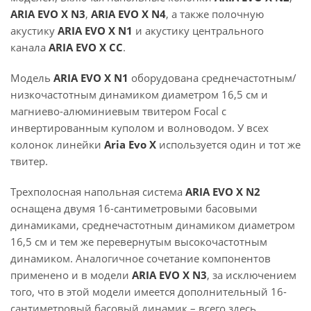
ARIA EVO X N3
,
ARIA EVO X N4
, а также полочную
акустику
ARIA EVO X N1
и акустику центрального
канала
ARIA EVO X CC
.
Модель
ARIA EVO X N1
оборудована среднечастотным/
низкочастотным динамиком диаметром 16,5 см и
магниево-алюминиевым твитером Focal с
инвертированным куполом и волноводом. У всех
колонок линейки
Aria Evo X
используется один и тот же
твитер.
Трехполосная напольная система
ARIA EVO X N2
оснащена двумя 16-сантиметровыми басовыми
динамиками, среднечастотным динамиком диаметром
16,5 см и тем же перевернутым высокочастотным
динамиком. Аналогичное сочетание компонентов
применено и в модели
ARIA EVO X N3
, за исключением
того, что в этой модели имеется дополнительный 16-
сантиметровый басовый динамик – всего здесь