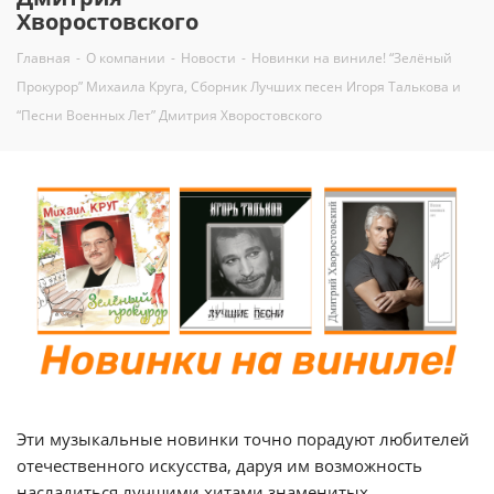
Хворостовского
Главная
-
О компании
-
Новости
-
Новинки на виниле! “Зелёный
Прокурор” Михаила Круга, Сборник Лучших песен Игоря Талькова и
“Песни Военных Лет” Дмитрия Хворостовского
Эти музыкальные новинки точно порадуют любителей
отечественного искусства, даруя им возможность
насладиться лучшими хитами знаменитых