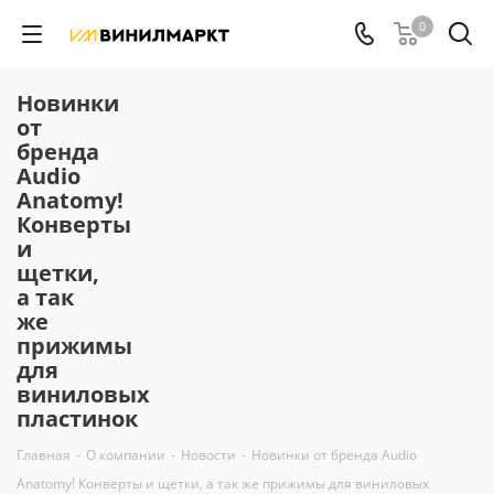
0
Новинки
от
бренда
Audio
Anatomy!
Конверты
и
щетки,
а так
же
прижимы
для
виниловых
пластинок
Главная
-
О компании
-
Новости
-
Новинки от бренда Audio
Anatomy! Конверты и щетки, а так же прижимы для виниловых