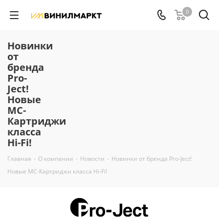
0
Новинки
от
бренда
Pro-
Ject!
Новые
MC-
Картриджи
класса
Hi-Fi!
Главная
-
О компании
-
Новости
-
Новинки от бренда Pro-Ject!
Новые MC-Картриджи класса Hi-Fi!