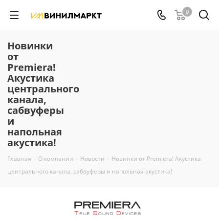
0
Новинки
от
Premiera!
Акустика
центрального
канала,
сабвуферы
и
напольная
акустика!
Главная
-
О компании
-
Новости
-
Новинки от Premiera! Акустика
центрального канала, сабвуферы и напольная акустика!