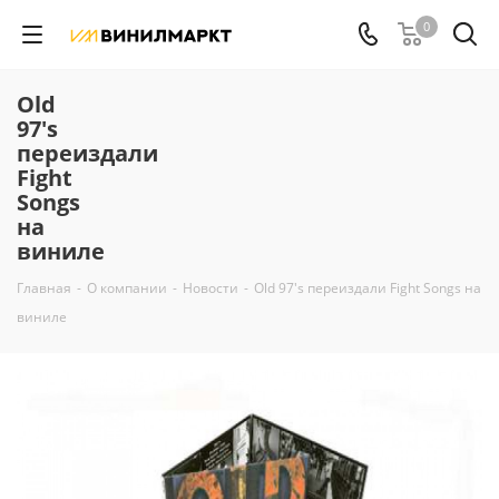
0
Old
97's
переиздали
Fight
Songs
на
виниле
Главная
-
О компании
-
Новости
-
Old 97's переиздали Fight Songs на
виниле